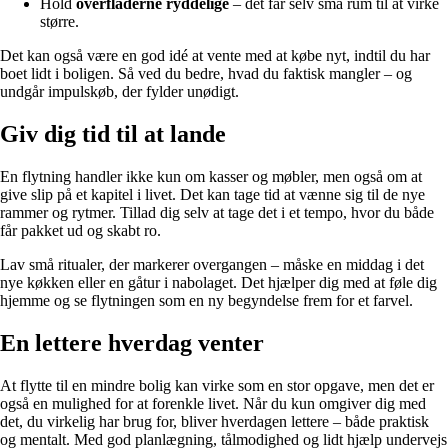
Hold
overfladerne ryddelige
– det får selv små rum til at virke
større.
Det kan også være en god idé at vente med at købe nyt, indtil du har
boet lidt i boligen. Så ved du bedre, hvad du faktisk mangler – og
undgår impulskøb, der fylder unødigt.
Giv dig tid til at lande
En flytning handler ikke kun om kasser og møbler, men også om at
give slip på et kapitel i livet. Det kan tage tid at vænne sig til de nye
rammer og rytmer. Tillad dig selv at tage det i et tempo, hvor du både
får pakket ud og skabt ro.
Lav små ritualer, der markerer overgangen – måske en middag i det
nye køkken eller en gåtur i nabolaget. Det hjælper dig med at føle dig
hjemme og se flytningen som en ny begyndelse frem for et farvel.
En lettere hverdag venter
At flytte til en mindre bolig kan virke som en stor opgave, men det er
også en mulighed for at forenkle livet. Når du kun omgiver dig med
det, du virkelig har brug for, bliver hverdagen lettere – både praktisk
og mentalt. Med god planlægning, tålmodighed og lidt hjælp undervejs