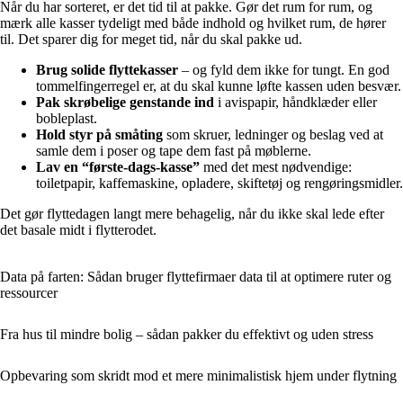
Når du har sorteret, er det tid til at pakke. Gør det rum for rum, og
mærk alle kasser tydeligt med både indhold og hvilket rum, de hører
til. Det sparer dig for meget tid, når du skal pakke ud.
Brug solide flyttekasser
– og fyld dem ikke for tungt. En god
tommelfingerregel er, at du skal kunne løfte kassen uden besvær.
Pak skrøbelige genstande ind
i avispapir, håndklæder eller
bobleplast.
Hold styr på småting
som skruer, ledninger og beslag ved at
samle dem i poser og tape dem fast på møblerne.
Lav en “første-dags-kasse”
med det mest nødvendige:
toiletpapir, kaffemaskine, opladere, skiftetøj og rengøringsmidler.
Det gør flyttedagen langt mere behagelig, når du ikke skal lede efter
det basale midt i flytterodet.
Data på farten: Sådan bruger flyttefirmaer data til at optimere ruter og
ressourcer
Fra hus til mindre bolig – sådan pakker du effektivt og uden stress
Opbevaring som skridt mod et mere minimalistisk hjem under flytning