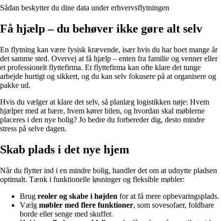
Sådan beskytter du dine data under erhvervsflytningen
Få hjælp – du behøver ikke gøre alt selv
En flytning kan være fysisk krævende, især hvis du har boet mange år
det samme sted. Overvej at få hjælp – enten fra familie og venner eller
et professionelt flyttefirma. Et flyttefirma kan ofte klare det tunge
arbejde hurtigt og sikkert, og du kan selv fokusere på at organisere og
pakke ud.
Hvis du vælger at klare det selv, så planlæg logistikken nøje: Hvem
hjælper med at bære, hvem kører bilen, og hvordan skal møblerne
placeres i den nye bolig? Jo bedre du forbereder dig, desto mindre
stress på selve dagen.
Skab plads i det nye hjem
Når du flytter ind i en mindre bolig, handler det om at udnytte pladsen
optimalt. Tænk i funktionelle løsninger og fleksible møbler:
Brug
reoler og skabe i højden
for at få mere opbevaringsplads.
Vælg
møbler med flere funktioner
, som sovesofaer, foldbare
borde eller senge med skuffer.