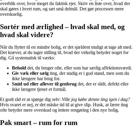
overblik over, hvor meget du faktisk ejer. Skriv en liste over, hvad der
skal gøres i hvert rum, og sæt små delmål. Det gør processen mere
overskuelig.
Sortér med ærlighed – hvad skal med, og
hvad skal videre?
Når du flytter til en mindre bolig, er det sjældent muligt at tage alt med.
Det kræver, at du tager stilling til, hvad der virkelig betyder noget for
dig. Gå systematisk til værks:
Behold
det, du bruger ofte, eller som har særlig affektionsværdi.
Giv væk eller sælg
ting, der stadig er i god stand, men som du
ikke længere har brug for.
Smid ud eller aflever til genbrug
det, der er slidt, defekt eller
ikke længere tjener et formål.
Et godt råd er at spørge dig selv:
Ville jeg købe denne ting igen i dag?
Hvis svaret er nej, er det måske tid til at give slip. Husk, at færre ting
ofte betyder mere overskud og lettere rengøring i den nye bolig.
Pak smart – rum for rum