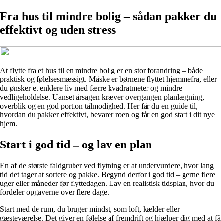
Fra hus til mindre bolig – sådan pakker du
effektivt og uden stress
At flytte fra et hus til en mindre bolig er en stor forandring – både
praktisk og følelsesmæssigt. Måske er børnene flyttet hjemmefra, eller
du ønsker et enklere liv med færre kvadratmeter og mindre
vedligeholdelse. Uanset årsagen kræver overgangen planlægning,
overblik og en god portion tålmodighed. Her får du en guide til,
hvordan du pakker effektivt, bevarer roen og får en god start i dit nye
hjem.
Start i god tid – og lav en plan
En af de største faldgruber ved flytning er at undervurdere, hvor lang
tid det tager at sortere og pakke. Begynd derfor i god tid – gerne flere
uger eller måneder før flyttedagen. Lav en realistisk tidsplan, hvor du
fordeler opgaverne over flere dage.
Start med de rum, du bruger mindst, som loft, kælder eller
gæsteværelse. Det giver en følelse af fremdrift og hjælper dig med at få