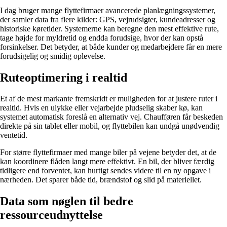
I dag bruger mange flyttefirmaer avancerede planlægningssystemer,
der samler data fra flere kilder: GPS, vejrudsigter, kundeadresser og
historiske køretider. Systemerne kan beregne den mest effektive rute,
tage højde for myldretid og endda forudsige, hvor der kan opstå
forsinkelser. Det betyder, at både kunder og medarbejdere får en mere
forudsigelig og smidig oplevelse.
Ruteoptimering i realtid
Et af de mest markante fremskridt er muligheden for at justere ruter i
realtid. Hvis en ulykke eller vejarbejde pludselig skaber kø, kan
systemet automatisk foreslå en alternativ vej. Chaufføren får beskeden
direkte på sin tablet eller mobil, og flyttebilen kan undgå unødvendig
ventetid.
For større flyttefirmaer med mange biler på vejene betyder det, at de
kan koordinere flåden langt mere effektivt. En bil, der bliver færdig
tidligere end forventet, kan hurtigt sendes videre til en ny opgave i
nærheden. Det sparer både tid, brændstof og slid på materiellet.
Data som nøglen til bedre
ressourceudnyttelse