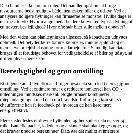
Data handler ikke kun om ruter. Det handler også om at bruge
ressourcerne bedst muligt – både mennesker, biler og udstyr. Ved at
analysere tidligere flytninger kan firmaerne se mønstre: Hvilke dage er
der mest travlt? Hvor mange medarbejdere kræver en typisk flytning af
en treværelses lejlighed? Hvor ofte står biler stille mellem opgaver?
Med den viden kan planlægningen tilpasses, så kapaciteten udnyttes
optimalt. Det betyder færre tomme kilometer, mindre spildtid og en
mere jævn arbejdsbelastning for medarbejderne. Samtidig kan data
bruges til at forudsige behovet for vedligeholdelse af biler og udstyr, så
driften bliver mere stabil.
Bæredygtighed og grøn omstilling
Et stigende antal flyttefirmaer bruger også data som led i deres grønne
omstilling. Ved at optimere ruter og reducere tomkørsel kan CO₂-
udledningen mindskes markant. Nogle firmaer kombinerer
ruteplanlægningen med data om brændstofforbrug og kørestil, så
chaufførerne kan få feedback på, hvordan de kan køre mere
energieffektivt.
Flere steder testes el-drevne flyttebiler, og her spiller data en særlig
rolle. Batterikapacitet, ladetider og afstande skal planlægges nøje, og
det kræver præcise beregninger. Data gør det muligt at integrere