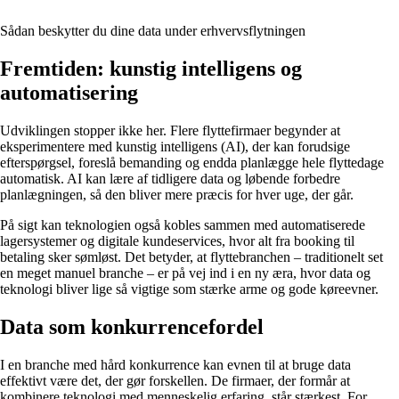
Sådan beskytter du dine data under erhvervsflytningen
Fremtiden: kunstig intelligens og
automatisering
Udviklingen stopper ikke her. Flere flyttefirmaer begynder at
eksperimentere med kunstig intelligens (AI), der kan forudsige
efterspørgsel, foreslå bemanding og endda planlægge hele flyttedage
automatisk. AI kan lære af tidligere data og løbende forbedre
planlægningen, så den bliver mere præcis for hver uge, der går.
På sigt kan teknologien også kobles sammen med automatiserede
lagersystemer og digitale kundeservices, hvor alt fra booking til
betaling sker sømløst. Det betyder, at flyttebranchen – traditionelt set
en meget manuel branche – er på vej ind i en ny æra, hvor data og
teknologi bliver lige så vigtige som stærke arme og gode køreevner.
Data som konkurrencefordel
I en branche med hård konkurrence kan evnen til at bruge data
effektivt være det, der gør forskellen. De firmaer, der formår at
kombinere teknologi med menneskelig erfaring, står stærkest. For