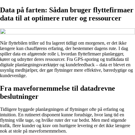
Data på farten: Sådan bruger flyttefirmaer
data til at optimere ruter og ressourcer
Når flyttebilen triller ud fra lageret tidligt om morgenen, er det ikke
længere kun chaufførens erfaring, der bestemmer dagens rute. I dag
spiller data en afgørende rolle i, hvordan flyttefirmaer planlægger,
kører og udnytter deres ressourcer. Fra GPS-sporing og trafikdata til
digitale planlægningsværktøjer og kundefeedback – data er blevet en
usynlig medhjælper, der gør flytninger mere effektive, bæredygtige og
kundevenlige.
Fra mavefornemmelse til datadrevne
beslutninger
Tidligere byggede planlægningen af flytninger ofte på erfaring og
intuition. En rutineret disponent kunne forudsige, hvor lang tid en
flytning ville tage, og hvilke ruter der var bedst. Men med stigende
trafik, flere kunder og krav om hurtigere levering er det ikke længere
nok at stole på mavefornemmelsen.