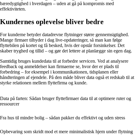
bæredygtighed i hverdagen – uden at gå på kompromis med
effektiviteten.
Kundernes oplevelse bliver bedre
For kunderne betyder datadrevne flytninger større gennemsigtighed.
Mange firmaer tilbyder i dag live-opdateringer, så man kan følge
flyttebilen på kortet og få besked, hvis der opstår forsinkelser. Det
skaber tryghed og tillid – og gør det lettere at planlægge sin egen dag.
Samtidig bruges kundedata til at forbedre servicen. Ved at analysere
feedback og anmeldelser kan firmaerne se, hvor der er plads til
forbedring – for eksempel i kommunikationen, tidsplanen eller
håndteringen af ejendele. På den måde bliver data også et redskab til at
styrke relationen mellem flyttefirma og kunde.
Data på farten: Sådan bruger flyttefirmaer data til at optimere ruter og
ressourcer
Fra hus til mindre bolig – sådan pakker du effektivt og uden stress
Opbevaring som skridt mod et mere minimalistisk hjem under flytning