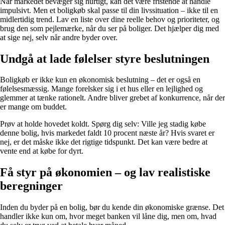
Når markedet bevæger sig hurtigt, kan det være fristende at handle
impulsivt. Men et boligkøb skal passe til din livssituation – ikke til en
midlertidig trend. Lav en liste over dine reelle behov og prioriteter, og
brug den som pejlemærke, når du ser på boliger. Det hjælper dig med
at sige nej, selv når andre byder over.
Undgå at lade følelser styre beslutningen
Boligkøb er ikke kun en økonomisk beslutning – det er også en
følelsesmæssig. Mange forelsker sig i et hus eller en lejlighed og
glemmer at tænke rationelt. Andre bliver grebet af konkurrence, når der
er mange om buddet.
Prøv at holde hovedet koldt. Spørg dig selv: Ville jeg stadig købe
denne bolig, hvis markedet faldt 10 procent næste år? Hvis svaret er
nej, er det måske ikke det rigtige tidspunkt. Det kan være bedre at
vente end at købe for dyrt.
Få styr på økonomien – og lav realistiske
beregninger
Inden du byder på en bolig, bør du kende din økonomiske grænse. Det
handler ikke kun om, hvor meget banken vil låne dig, men om, hvad