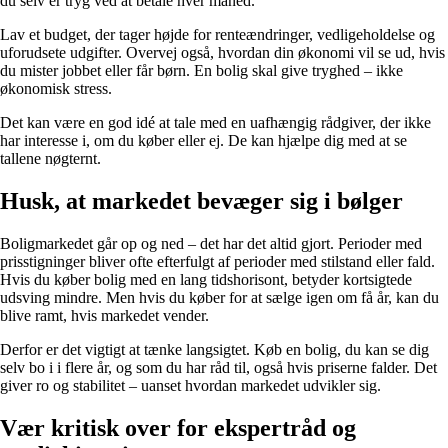
du selv er tryg ved at betale hver måned.
Lav et budget, der tager højde for renteændringer, vedligeholdelse og
uforudsete udgifter. Overvej også, hvordan din økonomi vil se ud, hvis
du mister jobbet eller får børn. En bolig skal give tryghed – ikke
økonomisk stress.
Det kan være en god idé at tale med en uafhængig rådgiver, der ikke
har interesse i, om du køber eller ej. De kan hjælpe dig med at se
tallene nøgternt.
Husk, at markedet bevæger sig i bølger
Boligmarkedet går op og ned – det har det altid gjort. Perioder med
prisstigninger bliver ofte efterfulgt af perioder med stilstand eller fald.
Hvis du køber bolig med en lang tidshorisont, betyder kortsigtede
udsving mindre. Men hvis du køber for at sælge igen om få år, kan du
blive ramt, hvis markedet vender.
Derfor er det vigtigt at tænke langsigtet. Køb en bolig, du kan se dig
selv bo i i flere år, og som du har råd til, også hvis priserne falder. Det
giver ro og stabilitet – uanset hvordan markedet udvikler sig.
Vær kritisk over for ekspertråd og