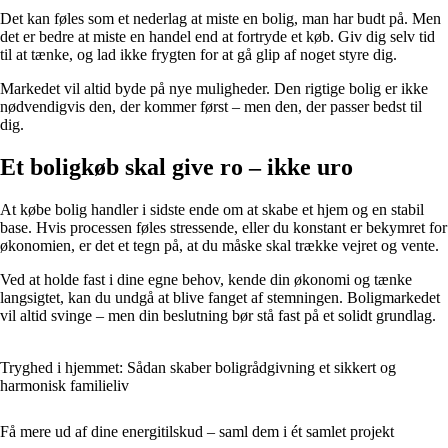
Det kan føles som et nederlag at miste en bolig, man har budt på. Men
det er bedre at miste en handel end at fortryde et køb. Giv dig selv tid
til at tænke, og lad ikke frygten for at gå glip af noget styre dig.
Markedet vil altid byde på nye muligheder. Den rigtige bolig er ikke
nødvendigvis den, der kommer først – men den, der passer bedst til
dig.
Et boligkøb skal give ro – ikke uro
At købe bolig handler i sidste ende om at skabe et hjem og en stabil
base. Hvis processen føles stressende, eller du konstant er bekymret for
økonomien, er det et tegn på, at du måske skal trække vejret og vente.
Ved at holde fast i dine egne behov, kende din økonomi og tænke
langsigtet, kan du undgå at blive fanget af stemningen. Boligmarkedet
vil altid svinge – men din beslutning bør stå fast på et solidt grundlag.
Tryghed i hjemmet: Sådan skaber boligrådgivning et sikkert og
harmonisk familieliv
Få mere ud af dine energitilskud – saml dem i ét samlet projekt