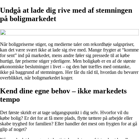
Undgå at lade dig rive med af stemningen
på boligmarkedet
Når boligpriserne stiger, og medierne taler om rekordhøje salgspriser,
kan det være svært ikke at lade sig rive med. Mange frygter at “komme
for sent” ind på markedet, mens andre føler sig pressede til at købe
hurtigt, før priserne stiger yderligere. Men boligkøb er en af de største
økonomiske beslutninger i livet – og den bør træffes med omtanke,
ikke på baggrund af stemningen. Her får du råd til, hvordan du bevarer
overblikket, når boligmarkedet koger.
Kend dine egne behov – ikke markedets
tempo
Det første skridt er at tage udgangspunkt i dig selv. Hvorfor vil du
købe bolig? Er det for at få mere plads, flytte tættere på arbejde eller
skabe tryghed for familien? Eller handler det mest om frygten for at gå
glip af noget?