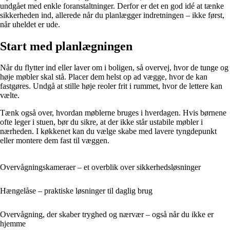
undgået med enkle foranstaltninger. Derfor er det en god idé at tænke
sikkerheden ind, allerede når du planlægger indretningen – ikke først,
når uheldet er ude.
Start med planlægningen
Når du flytter ind eller laver om i boligen, så overvej, hvor de tunge og
høje møbler skal stå. Placer dem helst op ad vægge, hvor de kan
fastgøres. Undgå at stille høje reoler frit i rummet, hvor de lettere kan
vælte.
Tænk også over, hvordan møblerne bruges i hverdagen. Hvis børnene
ofte leger i stuen, bør du sikre, at der ikke står ustabile møbler i
nærheden. I køkkenet kan du vælge skabe med lavere tyngdepunkt
eller montere dem fast til væggen.
Overvågningskameraer – et overblik over sikkerhedsløsninger
Hængelåse – praktiske løsninger til daglig brug
Overvågning, der skaber tryghed og nærvær – også når du ikke er
hjemme