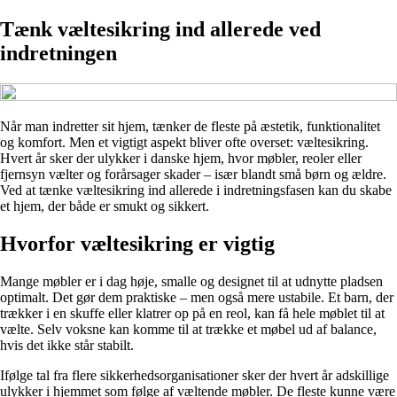
Tænk væltesikring ind allerede ved
indretningen
Når man indretter sit hjem, tænker de fleste på æstetik, funktionalitet
og komfort. Men et vigtigt aspekt bliver ofte overset: væltesikring.
Hvert år sker der ulykker i danske hjem, hvor møbler, reoler eller
fjernsyn vælter og forårsager skader – især blandt små børn og ældre.
Ved at tænke væltesikring ind allerede i indretningsfasen kan du skabe
et hjem, der både er smukt og sikkert.
Hvorfor væltesikring er vigtig
Mange møbler er i dag høje, smalle og designet til at udnytte pladsen
optimalt. Det gør dem praktiske – men også mere ustabile. Et barn, der
trækker i en skuffe eller klatrer op på en reol, kan få hele møblet til at
vælte. Selv voksne kan komme til at trække et møbel ud af balance,
hvis det ikke står stabilt.
Ifølge tal fra flere sikkerhedsorganisationer sker der hvert år adskillige
ulykker i hjemmet som følge af væltende møbler. De fleste kunne være