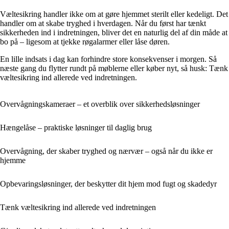
Væltesikring handler ikke om at gøre hjemmet sterilt eller kedeligt. Det
handler om at skabe tryghed i hverdagen. Når du først har tænkt
sikkerheden ind i indretningen, bliver det en naturlig del af din måde at
bo på – ligesom at tjekke røgalarmer eller låse døren.
En lille indsats i dag kan forhindre store konsekvenser i morgen. Så
næste gang du flytter rundt på møblerne eller køber nyt, så husk: Tænk
væltesikring ind allerede ved indretningen.
Overvågningskameraer – et overblik over sikkerhedsløsninger
Hængelåse – praktiske løsninger til daglig brug
Overvågning, der skaber tryghed og nærvær – også når du ikke er
hjemme
Opbevaringsløsninger, der beskytter dit hjem mod fugt og skadedyr
Tænk væltesikring ind allerede ved indretningen