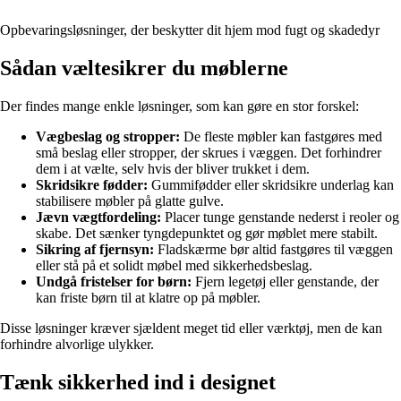
Opbevaringsløsninger, der beskytter dit hjem mod fugt og skadedyr
Sådan væltesikrer du møblerne
Der findes mange enkle løsninger, som kan gøre en stor forskel:
Vægbeslag og stropper:
De fleste møbler kan fastgøres med
små beslag eller stropper, der skrues i væggen. Det forhindrer
dem i at vælte, selv hvis der bliver trukket i dem.
Skridsikre fødder:
Gummifødder eller skridsikre underlag kan
stabilisere møbler på glatte gulve.
Jævn vægtfordeling:
Placer tunge genstande nederst i reoler og
skabe. Det sænker tyngdepunktet og gør møblet mere stabilt.
Sikring af fjernsyn:
Fladskærme bør altid fastgøres til væggen
eller stå på et solidt møbel med sikkerhedsbeslag.
Undgå fristelser for børn:
Fjern legetøj eller genstande, der
kan friste børn til at klatre op på møbler.
Disse løsninger kræver sjældent meget tid eller værktøj, men de kan
forhindre alvorlige ulykker.
Tænk sikkerhed ind i designet