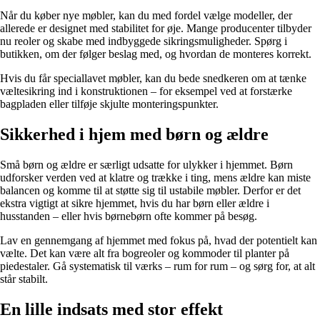
Når du køber nye møbler, kan du med fordel vælge modeller, der
allerede er designet med stabilitet for øje. Mange producenter tilbyder
nu reoler og skabe med indbyggede sikringsmuligheder. Spørg i
butikken, om der følger beslag med, og hvordan de monteres korrekt.
Hvis du får speciallavet møbler, kan du bede snedkeren om at tænke
væltesikring ind i konstruktionen – for eksempel ved at forstærke
bagpladen eller tilføje skjulte monteringspunkter.
Sikkerhed i hjem med børn og ældre
Små børn og ældre er særligt udsatte for ulykker i hjemmet. Børn
udforsker verden ved at klatre og trække i ting, mens ældre kan miste
balancen og komme til at støtte sig til ustabile møbler. Derfor er det
ekstra vigtigt at sikre hjemmet, hvis du har børn eller ældre i
husstanden – eller hvis børnebørn ofte kommer på besøg.
Lav en gennemgang af hjemmet med fokus på, hvad der potentielt kan
vælte. Det kan være alt fra bogreoler og kommoder til planter på
piedestaler. Gå systematisk til værks – rum for rum – og sørg for, at alt
står stabilt.
En lille indsats med stor effekt