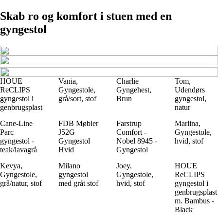
Skab ro og komfort i stuen med en
gyngestol
HOUE
Vania,
Charlie
Tom,
ReCLIPS
Gyngestole,
Gyngehest,
Udendørs
gyngestol i
grå/sort, stof
Brun
gyngestol,
genbrugsplast
natur
Cane-Line
FDB Møbler
Farstrup
Marlina,
Parc
J52G
Comfort -
Gyngestole,
gyngestol -
Gyngestol
Nobel 8945 -
hvid, stof
teak/lavagrå
Hvid
Gyngestol
Kevya,
Milano
Joey,
HOUE
Gyngestole,
gyngestol
Gyngestole,
ReCLIPS
grå/natur, stof
med gråt stof
hvid, stof
gyngestol i
genbrugsplast
m. Bambus -
Black