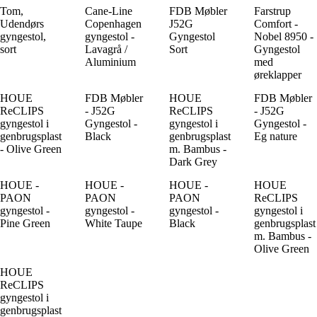
Tom,
Cane-Line
FDB Møbler
Farstrup
Udendørs
Copenhagen
J52G
Comfort -
gyngestol,
gyngestol -
Gyngestol
Nobel 8950 -
sort
Lavagrå /
Sort
Gyngestol
Aluminium
med
øreklapper
HOUE
FDB Møbler
HOUE
FDB Møbler
ReCLIPS
- J52G
ReCLIPS
- J52G
gyngestol i
Gyngestol -
gyngestol i
Gyngestol -
genbrugsplast
Black
genbrugsplast
Eg nature
- Olive Green
m. Bambus -
Dark Grey
HOUE -
HOUE -
HOUE -
HOUE
PAON
PAON
PAON
ReCLIPS
gyngestol -
gyngestol -
gyngestol -
gyngestol i
Pine Green
White Taupe
Black
genbrugsplast
m. Bambus -
Olive Green
HOUE
ReCLIPS
gyngestol i
genbrugsplast