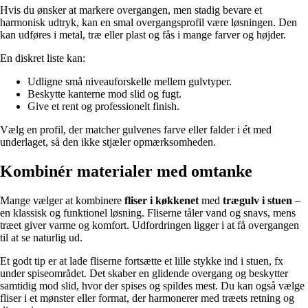
Hvis du ønsker at markere overgangen, men stadig bevare et
harmonisk udtryk, kan en smal overgangsprofil være løsningen. Den
kan udføres i metal, træ eller plast og fås i mange farver og højder.
En diskret liste kan:
Udligne små niveauforskelle mellem gulvtyper.
Beskytte kanterne mod slid og fugt.
Give et rent og professionelt finish.
Vælg en profil, der matcher gulvenes farve eller falder i ét med
underlaget, så den ikke stjæler opmærksomheden.
Kombinér materialer med omtanke
Mange vælger at kombinere
fliser i køkkenet
med
trægulv i stuen
–
en klassisk og funktionel løsning. Fliserne tåler vand og snavs, mens
træet giver varme og komfort. Udfordringen ligger i at få overgangen
til at se naturlig ud.
Et godt tip er at lade fliserne fortsætte et lille stykke ind i stuen, fx
under spiseområdet. Det skaber en glidende overgang og beskytter
samtidig mod slid, hvor der spises og spildes mest. Du kan også vælge
fliser i et mønster eller format, der harmonerer med træets retning og