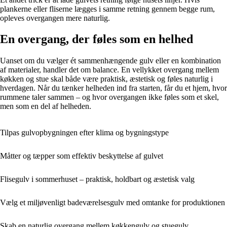
plankerne eller fliserne lægges i samme retning gennem begge rum,
opleves overgangen mere naturlig.
En overgang, der føles som en helhed
Uanset om du vælger ét sammenhængende gulv eller en kombination
af materialer, handler det om balance. En vellykket overgang mellem
køkken og stue skal både være praktisk, æstetisk og føles naturlig i
hverdagen. Når du tænker helheden ind fra starten, får du et hjem, hvor
rummene taler sammen – og hvor overgangen ikke føles som et skel,
men som en del af helheden.
Tilpas gulvopbygningen efter klima og bygningstype
Måtter og tæpper som effektiv beskyttelse af gulvet
Flisegulv i sommerhuset – praktisk, holdbart og æstetisk valg
Vælg et miljøvenligt badeværelsesgulv med omtanke for produktionen
Skab en naturlig overgang mellem køkkengulv og stuegulv