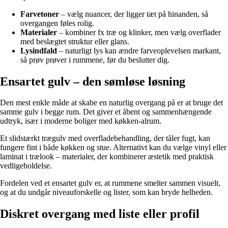
Farvetoner
– vælg nuancer, der ligger tæt på hinanden, så
overgangen føles rolig.
Materialer
– kombiner fx træ og klinker, men vælg overflader
med beslægtet struktur eller glans.
Lysindfald
– naturligt lys kan ændre farveoplevelsen markant,
så prøv prøver i rummene, før du beslutter dig.
Ensartet gulv – den sømløse løsning
Den mest enkle måde at skabe en naturlig overgang på er at bruge det
samme gulv i begge rum. Det giver et åbent og sammenhængende
udtryk, især i moderne boliger med køkken-alrum.
Et slidstærkt trægulv med overfladebehandling, der tåler fugt, kan
fungere fint i både køkken og stue. Alternativt kan du vælge vinyl eller
laminat i trælook – materialer, der kombinerer æstetik med praktisk
vedligeholdelse.
Fordelen ved et ensartet gulv er, at rummene smelter sammen visuelt,
og at du undgår niveauforskelle og lister, som kan bryde helheden.
Diskret overgang med liste eller profil