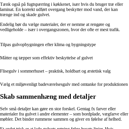
Tænk også på fugtspærring i køkkenet, især hvis du bruger træ eller
laminat. En korrekt udført overgang beskytter mod vand, der kan
trænge ind og skade gulvet.
Endelig bør du vælge materialer, der er nemme at rengøre og
vedligeholde – især i overgangszonen, hvor der ofte er mest trafik.
Tilpas gulvopbygningen efter klima og bygningstype
Måtter og tæpper som effektiv beskyttelse af gulvet
Flisegulv i sommerhuset – praktisk, holdbart og æstetisk valg
Vælg et miljøvenligt badeværelsesgulv med omtanke for produktionen
Skab sammenhæng med detaljer
Selv små detaljer kan gøre en stor forskel. Gentag fx farver eller
materialer fra gulvet i andre elementer – som bordplade, vægfarve eller
møbler. Det binder rummene sammen og giver en følelse af helhed.
Et andet trick er at lade gulvets retning følge husets linjer. Hvis