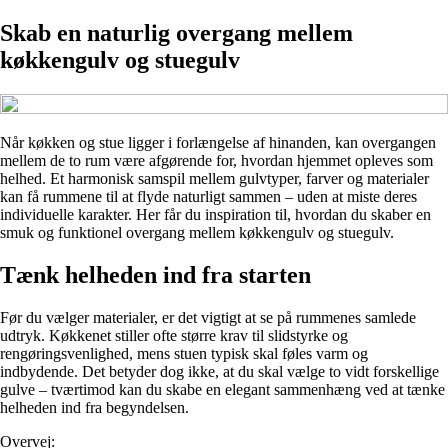
Skab en naturlig overgang mellem
køkkengulv og stuegulv
Når køkken og stue ligger i forlængelse af hinanden, kan overgangen
mellem de to rum være afgørende for, hvordan hjemmet opleves som
helhed. Et harmonisk samspil mellem gulvtyper, farver og materialer
kan få rummene til at flyde naturligt sammen – uden at miste deres
individuelle karakter. Her får du inspiration til, hvordan du skaber en
smuk og funktionel overgang mellem køkkengulv og stuegulv.
Tænk helheden ind fra starten
Før du vælger materialer, er det vigtigt at se på rummenes samlede
udtryk. Køkkenet stiller ofte større krav til slidstyrke og
rengøringsvenlighed, mens stuen typisk skal føles varm og
indbydende. Det betyder dog ikke, at du skal vælge to vidt forskellige
gulve – tværtimod kan du skabe en elegant sammenhæng ved at tænke
helheden ind fra begyndelsen.
Overvej: