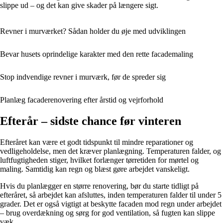
slippe ud – og det kan give skader på længere sigt.
Revner i murværket? Sådan holder du øje med udviklingen
Bevar husets oprindelige karakter med den rette facademaling
Stop indvendige revner i murværk, før de spreder sig
Planlæg facaderenovering efter årstid og vejrforhold
Efterår – sidste chance før vinteren
Efteråret kan være et godt tidspunkt til mindre reparationer og
vedligeholdelse, men det kræver planlægning. Temperaturen falder, og
luftfugtigheden stiger, hvilket forlænger tørretiden for mørtel og
maling. Samtidig kan regn og blæst gøre arbejdet vanskeligt.
Hvis du planlægger en større renovering, bør du starte tidligt på
efteråret, så arbejdet kan afsluttes, inden temperaturen falder til under 5
grader. Det er også vigtigt at beskytte facaden mod regn under arbejdet
– brug overdækning og sørg for god ventilation, så fugten kan slippe
væk.