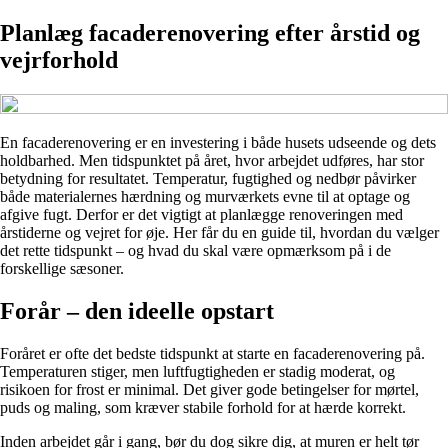
Planlæg facaderenovering efter årstid og
vejrforhold
En facaderenovering er en investering i både husets udseende og dets
holdbarhed. Men tidspunktet på året, hvor arbejdet udføres, har stor
betydning for resultatet. Temperatur, fugtighed og nedbør påvirker
både materialernes hærdning og murværkets evne til at optage og
afgive fugt. Derfor er det vigtigt at planlægge renoveringen med
årstiderne og vejret for øje. Her får du en guide til, hvordan du vælger
det rette tidspunkt – og hvad du skal være opmærksom på i de
forskellige sæsoner.
Forår – den ideelle opstart
Foråret er ofte det bedste tidspunkt at starte en facaderenovering på.
Temperaturen stiger, men luftfugtigheden er stadig moderat, og
risikoen for frost er minimal. Det giver gode betingelser for mørtel,
puds og maling, som kræver stabile forhold for at hærde korrekt.
Inden arbejdet går i gang, bør du dog sikre dig, at muren er helt tør