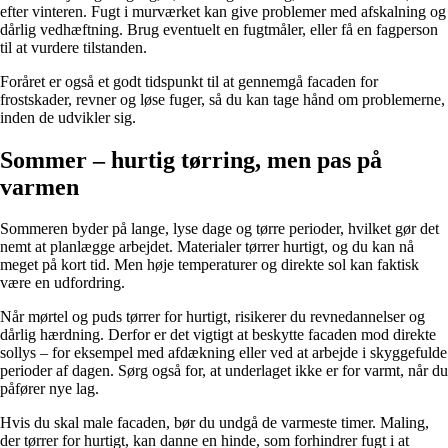
efter vinteren. Fugt i murværket kan give problemer med afskalning og
dårlig vedhæftning. Brug eventuelt en fugtmåler, eller få en fagperson
til at vurdere tilstanden.
Foråret er også et godt tidspunkt til at gennemgå facaden for
frostskader, revner og løse fuger, så du kan tage hånd om problemerne,
inden de udvikler sig.
Sommer – hurtig tørring, men pas på
varmen
Sommeren byder på lange, lyse dage og tørre perioder, hvilket gør det
nemt at planlægge arbejdet. Materialer tørrer hurtigt, og du kan nå
meget på kort tid. Men høje temperaturer og direkte sol kan faktisk
være en udfordring.
Når mørtel og puds tørrer for hurtigt, risikerer du revnedannelser og
dårlig hærdning. Derfor er det vigtigt at beskytte facaden mod direkte
sollys – for eksempel med afdækning eller ved at arbejde i skyggefulde
perioder af dagen. Sørg også for, at underlaget ikke er for varmt, når du
påfører nye lag.
Hvis du skal male facaden, bør du undgå de varmeste timer. Maling,
der tørrer for hurtigt, kan danne en hinde, som forhindrer fugt i at