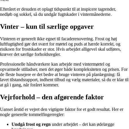
Efteråret er desuden et oplagt tidspunkt til at inspicere tagrender,
nedløb og sokkel, så du undgår fugtskader i vintermånederne.
Vinter – kun til særlige opgaver
Vinteren er generelt ikke egnet til facaderenovering. Frost og høj
luftfugtighed gør det svært for mørtel og puds at hærde korrekt, og
risikoen for frostskader er stor. Hvis arbejdet alligevel skal udføres,
kræver det særlige forholdsregler.
Professionelle håndværkere kan arbejde med vintermørtel og
opvarmede stilladser, men det øger både kompleksiteten og prisen. For
de fleste husejere er det bedre at bruge vinteren på planlægning: få
lavet tilstandsrapport, indhent tilbud og vælg materialer, så du er klar til
at gå i gang, når foråret kommer.
Vejrforhold – den afgørende faktor
Uanset årstid er vejret den vigtigste faktor for et godt resultat. Her er
nogle generelle tommelfingerregler:
Undgå frost og regn
under arbejdet – det kan ødelægge