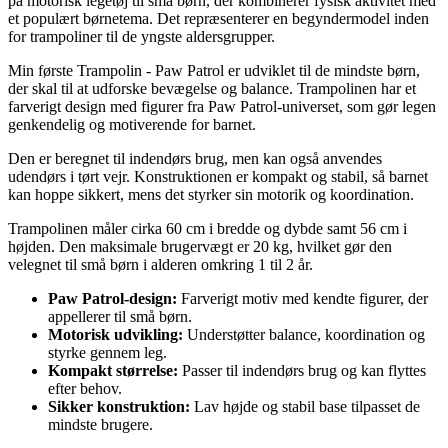
på motorisk legetøj til små børn, der kombinerer fysisk aktivitet med
et populært børnetema. Det repræsenterer en begyndermodel inden
for trampoliner til de yngste aldersgrupper.
Min første Trampolin - Paw Patrol er udviklet til de mindste børn,
der skal til at udforske bevægelse og balance. Trampolinen har et
farverigt design med figurer fra Paw Patrol-universet, som gør legen
genkendelig og motiverende for barnet.
Den er beregnet til indendørs brug, men kan også anvendes
udendørs i tørt vejr. Konstruktionen er kompakt og stabil, så barnet
kan hoppe sikkert, mens det styrker sin motorik og koordination.
Trampolinen måler cirka 60 cm i bredde og dybde samt 56 cm i
højden. Den maksimale brugervægt er 20 kg, hvilket gør den
velegnet til små børn i alderen omkring 1 til 2 år.
Paw Patrol-design:
Farverigt motiv med kendte figurer, der
appellerer til små børn.
Motorisk udvikling:
Understøtter balance, koordination og
styrke gennem leg.
Kompakt størrelse:
Passer til indendørs brug og kan flyttes
efter behov.
Sikker konstruktion:
Lav højde og stabil base tilpasset de
mindste brugere.