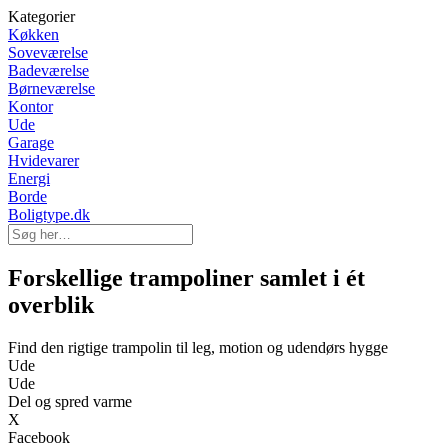
Kategorier
Køkken
Soveværelse
Badeværelse
Børneværelse
Kontor
Ude
Garage
Hvidevarer
Energi
Borde
Boligtype.dk
Forskellige trampoliner samlet i ét
overblik
Find den rigtige trampolin til leg, motion og udendørs hygge
Ude
Ude
Del og spred varme
X
Facebook