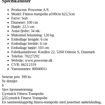
Specifikationer
Producent: Powerme A/S
Model: Fitness trampolin ø100cm h22,5cm
Farve: Sort
Diameter: 100 cm
Højde: 22,5 cm
Antal fjedre: 34 stk.
Maksimal belastning: 120 kg
Emballage længde: 6 cm
Emballage bredde: 6 cm
Emballage højde: 103 cm
Fabrikantadresse: Knullen 22, 5260 Odense S, Danmark
Telefon: 70227292
Website: www.powerme.dk
CVR: 66212319
Varenummer: 80040011
Seneste pris:
399
kr.
Se detaljer
6
Sjov hjemmetræning
Gymstick Fitness Trampolin
En sammenklappelig fitness-trampolin med justerbart støttehåndtag,