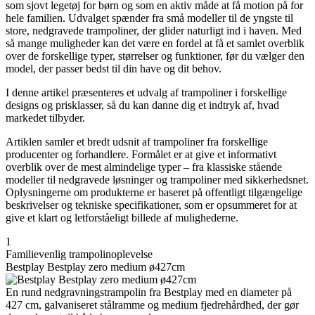
som sjovt legetøj for børn og som en aktiv måde at få motion på for
hele familien. Udvalget spænder fra små modeller til de yngste til
store, nedgravede trampoliner, der glider naturligt ind i haven. Med
så mange muligheder kan det være en fordel at få et samlet overblik
over de forskellige typer, størrelser og funktioner, før du vælger den
model, der passer bedst til din have og dit behov.
I denne artikel præsenteres et udvalg af trampoliner i forskellige
designs og prisklasser, så du kan danne dig et indtryk af, hvad
markedet tilbyder.
Artiklen samler et bredt udsnit af trampoliner fra forskellige
producenter og forhandlere. Formålet er at give et informativt
overblik over de mest almindelige typer – fra klassiske stående
modeller til nedgravede løsninger og trampoliner med sikkerhedsnet.
Oplysningerne om produkterne er baseret på offentligt tilgængelige
beskrivelser og tekniske specifikationer, som er opsummeret for at
give et klart og letforståeligt billede af mulighederne.
1
Familievenlig trampolinoplevelse
Bestplay Bestplay zero medium ø427cm
En rund nedgravningstrampolin fra Bestplay med en diameter på
427 cm, galvaniseret stålramme og medium fjedrehårdhed, der gør