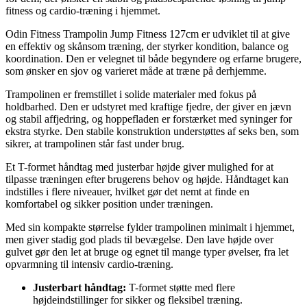
fitness og cardio-træning i hjemmet.
Odin Fitness Trampolin Jump Fitness 127cm er udviklet til at give
en effektiv og skånsom træning, der styrker kondition, balance og
koordination. Den er velegnet til både begyndere og erfarne brugere,
som ønsker en sjov og varieret måde at træne på derhjemme.
Trampolinen er fremstillet i solide materialer med fokus på
holdbarhed. Den er udstyret med kraftige fjedre, der giver en jævn
og stabil affjedring, og hoppefladen er forstærket med syninger for
ekstra styrke. Den stabile konstruktion understøttes af seks ben, som
sikrer, at trampolinen står fast under brug.
Et T-formet håndtag med justerbar højde giver mulighed for at
tilpasse træningen efter brugerens behov og højde. Håndtaget kan
indstilles i flere niveauer, hvilket gør det nemt at finde en
komfortabel og sikker position under træningen.
Med sin kompakte størrelse fylder trampolinen minimalt i hjemmet,
men giver stadig god plads til bevægelse. Den lave højde over
gulvet gør den let at bruge og egnet til mange typer øvelser, fra let
opvarmning til intensiv cardio-træning.
Justerbart håndtag:
T-formet støtte med flere
højdeindstillinger for sikker og fleksibel træning.