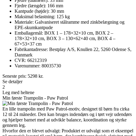
Fjedre (diameter): 33 mm
Fjedre (længde): 166 mm
Kantpude (højde): 30 mm
Maksimal belastning: 125 kg
Materiale: Galvaniseret stålramme med zinkbelægning og
EPE-skumkantpude
Emballagemål: BOX 1 – 178×32×10 cm, BOX 2 –
178×32×10 cm, BOX 3 – 130×62×40 cm, BOX 4 –
67×53×37 cm
Fabrikantadresse: Bestplay A/S, Knullen 22, 5260 Odense S,
Danmark
CVR: 66212319
Varenummer: 80035730
Seneste pris:
5298
kr.
Se detaljer
2
Leg med heltene
Min første Trampolin - Paw Patrol
En lille trampolin med Paw Patrol-motiv, designet til børn fra cirka
12 til 24 måneder. Den kan bruges indendørs og i tørt vejr udendørs
og hjælper barnet med at udvikle balance, koordination og styrke
gennem leg.
Hvorfor den er blevet udvalgt: Produktet er udvalgt som et eksempel