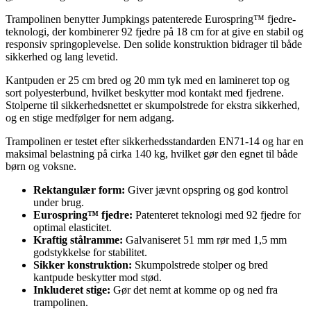
Trampolinen benytter Jumpkings patenterede Eurospring™ fjedre-
teknologi, der kombinerer 92 fjedre på 18 cm for at give en stabil og
responsiv springoplevelse. Den solide konstruktion bidrager til både
sikkerhed og lang levetid.
Kantpuden er 25 cm bred og 20 mm tyk med en lamineret top og
sort polyesterbund, hvilket beskytter mod kontakt med fjedrene.
Stolperne til sikkerhedsnettet er skumpolstrede for ekstra sikkerhed,
og en stige medfølger for nem adgang.
Trampolinen er testet efter sikkerhedsstandarden EN71-14 og har en
maksimal belastning på cirka 140 kg, hvilket gør den egnet til både
børn og voksne.
Rektangulær form:
Giver jævnt opspring og god kontrol
under brug.
Eurospring™ fjedre:
Patenteret teknologi med 92 fjedre for
optimal elasticitet.
Kraftig stålramme:
Galvaniseret 51 mm rør med 1,5 mm
godstykkelse for stabilitet.
Sikker konstruktion:
Skumpolstrede stolper og bred
kantpude beskytter mod stød.
Inkluderet stige:
Gør det nemt at komme op og ned fra
trampolinen.