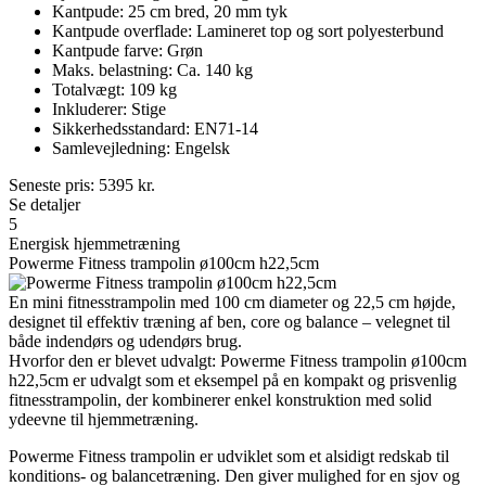
Kantpude: 25 cm bred, 20 mm tyk
Kantpude overflade: Lamineret top og sort polyesterbund
Kantpude farve: Grøn
Maks. belastning: Ca. 140 kg
Totalvægt: 109 kg
Inkluderer: Stige
Sikkerhedsstandard: EN71-14
Samlevejledning: Engelsk
Seneste pris:
5395
kr.
Se detaljer
5
Energisk hjemmetræning
Powerme Fitness trampolin ø100cm h22,5cm
En mini fitnesstrampolin med 100 cm diameter og 22,5 cm højde,
designet til effektiv træning af ben, core og balance – velegnet til
både indendørs og udendørs brug.
Hvorfor den er blevet udvalgt: Powerme Fitness trampolin ø100cm
h22,5cm er udvalgt som et eksempel på en kompakt og prisvenlig
fitnesstrampolin, der kombinerer enkel konstruktion med solid
ydeevne til hjemmetræning.
Powerme Fitness trampolin er udviklet som et alsidigt redskab til
konditions- og balancetræning. Den giver mulighed for en sjov og