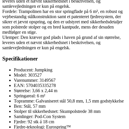
leveres uden et nævnt sikkerhedsnet i beskrivelsen, og
samlevejledningen er kun på engelsk.
Fordele: Trampolinen har en stor springflade på 6 m², en robust og
vejrbestandig stålkonstruktion samt et patenteret fjedresystem, der
sikrer et jævnt opspring, og den er udstyret med sikkerhedsdetaljer
som polstrede stolper og en bred kantpude, mens der desuden
medfølger en stige.
Ulemper: Den kræver god plads i haven på grund af sin størrelse,
leveres uden et nævnt sikkerhedsnet i beskrivelsen, og
samlevejledningen er kun på engelsk.
Specifikationer
Producent: Jumpking
Model: 303527
Varenummer: 3149567
EAN: 5704035335278
Størrelse: 3,66 x 2,44 m
Springareal: 6 m²
Topramme: Galvaniseret stål 50,8 mm, 1,5 mm godstykkelse
Ben: Stål, 57 mm
Stolper til sikkerhedsnet: Skumpolstrede 38 mm
Samlinger: Pod-Con System
Fjedre: 92 stk á 18 cm
Fjedre-teknologi: Eurospring™