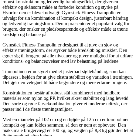
robust konstruktion og ledvenlig træningseffekt, der giver en
effektiv og skånsom måde at forbedre kondition og styrke på.
Hvorfor den er blevet udvalgt: Gymstick Fitness Trampolin er
udvalgt for sin kombination af kompakt design, justerbart håndtag
og ledvenlig træningsform. Den repræsenterer et populært valg for
brugere, der ønsker en pladsbesparende og effektiv måde at træne
kredsløb og balance på.
Gymstick Fitness Trampolin er designet til at give en sjov og
effektiv træningsform, der styrker både kredsløb og muskler. Den
egner sig til brugere på alle niveauer og giver mulighed for at udføre
konditions- og balanceøvelser med lav belastning på leddene.
Trampolinen er udstyret med et justerbart støttehåndtag, som kan
tilpasses i højden for at give ekstra stabilitet og variation i træningen.
Det gør den velegnet til både begyndere og mere erfarne brugere.
Konstruktionen består af robust stål kombineret med holdbare
materialer som nylon og PP, hvilket sikrer stabilitet og lang levetid.
Den sorte og røde farvekombination giver et moderne udtryk, der
passer ind i de fleste træningsmiljøer.
Med en diameter på 102 cm og en højde på 125 cm er trampolinen
kompakt og kan foldes sammen, så den er nem at opbevare. Den
maksimale brugervægt er 100 kg, og vægten på 8,8 kg gør den let at
flytte rundt på efter behov.