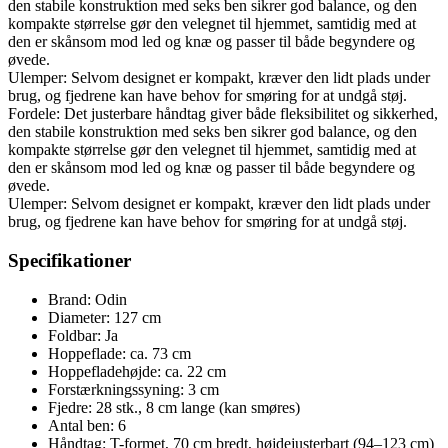
den stabile konstruktion med seks ben sikrer god balance, og den
kompakte størrelse gør den velegnet til hjemmet, samtidig med at
den er skånsom mod led og knæ og passer til både begyndere og
øvede.
Ulemper: Selvom designet er kompakt, kræver den lidt plads under
brug, og fjedrene kan have behov for smøring for at undgå støj.
Fordele: Det justerbare håndtag giver både fleksibilitet og sikkerhed,
den stabile konstruktion med seks ben sikrer god balance, og den
kompakte størrelse gør den velegnet til hjemmet, samtidig med at
den er skånsom mod led og knæ og passer til både begyndere og
øvede.
Ulemper: Selvom designet er kompakt, kræver den lidt plads under
brug, og fjedrene kan have behov for smøring for at undgå støj.
Specifikationer
Brand: Odin
Diameter: 127 cm
Foldbar: Ja
Hoppeflade: ca. 73 cm
Hoppefladehøjde: ca. 22 cm
Forstærkningssyning: 3 cm
Fjedre: 28 stk., 8 cm lange (kan smøres)
Antal ben: 6
Håndtag: T-formet, 70 cm bredt, højdejusterbart (94–123 cm)