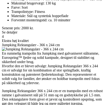
Maksimal brugervægt: 130 kg
Farve: Sort
Trampolintype: Fitness
Materiale: Stål og syntetisk hoppeflade
Forventet monteringstid: ca. 10 minutter
Seneste pris:
2000
kr.
Se detaljer
4
Ekstra høj kvalitet
Jumpking Rektangulær - 366 x 244 cm
En rummelig trampolin fra Jumpking med galvaniseret stålramme,
Eurospring™ fjedre og solid kantpude, designet til stabilitet og
sikkerhed under brug.
Hvorfor den er blevet udvalgt: Jumpking Rektangulær 366 x 244
cm er udvalgt for sin kombination af stor springflade, kraftig
konstruktion og patenteret fjedreteknologi. Den repræsenterer et
solidt valg for familier, der ønsker en holdbar trampolin med fokus
på sikkerhed og ydeevne.
Jumpking Rektangulær 366 x 244 cm er en trampolin med en robust
ramme i galvaniseret stål på 51 mm og en godstykkelse på 1,5 mm.
Den rektangulære form giver et jævnt og kontrolleret opspring, som
gør den velegnet til både leg og mere målrettet træning.