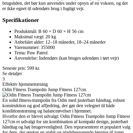
brugstiden, det bør kun anvendes under opsyn af en voksen, og det
er ikke egnet til udendørs brug i fugtigt vejr.
Specifikationer
Produktmål: B 60 × D 60 × H 56 cm
Maksimal vægt: 20 kg
Anbefalet alder: 12–18 måneder, 18–24 måneder
Varenummer: 355000
Tema: Paw Patrol
Anvendelse: Indendørs (kan bruges udendørs i tørt vejr)
Seneste pris:
599
kr.
Se detaljer
3
Effektiv hjemmetræning
Odin Fitness Trampolin Jump Fitness 127cm
En solid fitness-trampolin fra Odin med justerbart håndtag, robust
konstruktion og god affjedring, der gør den velegnet til både
konditionstræning og balanceøvelser i hjemmet.
Hvorfor den er blevet udvalgt: Odin Fitness Trampolin Jump Fitness
127cm er udvalgt for sin kombination af kompakt design, justerbart
håndtag og høj brugervenlighed. Den repræsenterer et populært valg
for dem, der ønsker en stabil og pladsbesparende løsning til jump