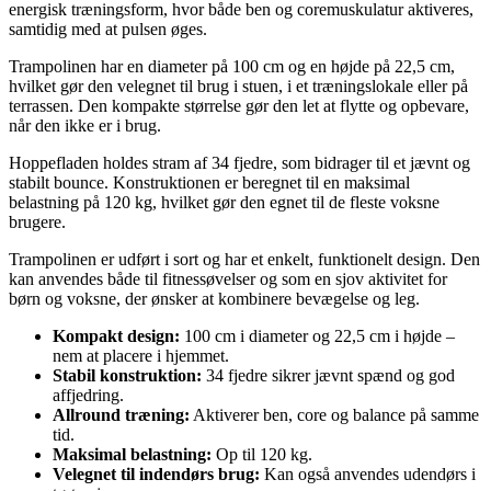
energisk træningsform, hvor både ben og coremuskulatur aktiveres,
samtidig med at pulsen øges.
Trampolinen har en diameter på 100 cm og en højde på 22,5 cm,
hvilket gør den velegnet til brug i stuen, i et træningslokale eller på
terrassen. Den kompakte størrelse gør den let at flytte og opbevare,
når den ikke er i brug.
Hoppefladen holdes stram af 34 fjedre, som bidrager til et jævnt og
stabilt bounce. Konstruktionen er beregnet til en maksimal
belastning på 120 kg, hvilket gør den egnet til de fleste voksne
brugere.
Trampolinen er udført i sort og har et enkelt, funktionelt design. Den
kan anvendes både til fitnessøvelser og som en sjov aktivitet for
børn og voksne, der ønsker at kombinere bevægelse og leg.
Kompakt design:
100 cm i diameter og 22,5 cm i højde –
nem at placere i hjemmet.
Stabil konstruktion:
34 fjedre sikrer jævnt spænd og god
affjedring.
Allround træning:
Aktiverer ben, core og balance på samme
tid.
Maksimal belastning:
Op til 120 kg.
Velegnet til indendørs brug:
Kan også anvendes udendørs i