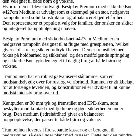
den velegnet til både børn og voksne.
Hvorfor den er blevet udvalgt: Bestplay Premium med sikkerhedsnet
ø427cm Medium er udvalgt som et eksempel på en stor, nedgravet
trampolin med solid konstruktion og afbalanceret fjedrehårdhed.
Den repræsenterer et populært valg for familier, der ønsker en sikker
og integreret trampolinløsning i haven.
Bestplay Premium med sikkerhedsnet ø427cm Medium er en
nedgravet trampolin designet til at flugte med græsplænen, hvilket
giver et diskret og sikkert udtryk i haven. Den er fremstillet med
fokus på holdbarhed og sikkerhed, og den medfølgende springdug
og sikkerhedsnet gør den egnet til daglig brug af både børn og
voksne.
Trampolinen har en robust galvaniseret stålramme, som er
modstandsdygtig over for rust og vejrforhold. Rammen er zinkbelagt
for at forlænge levetiden, og konstruktionen er udviklet til at kunne
modstå intensiv brug over tid.
Kantpuden er 30 mm tyk og fremstillet med EPE-skum, som
beskytter mod kontakt med fjedrene og øger sikkerheden under
brug. Den medium fjedrehårdhed giver en balanceret
hoppeoplevelse, der passer til både børn og voksne.
Trampolinen leveres i fire separate kasser og er beregnet til
nedgravning, så den ligger plant med græsset. Dette gør den mindre