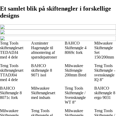
Et samlet blik på skiftenøgler i forskellige
designs
Teng Tools
Axminster
BAHCO
Milwaukee
skiftenøglesæt
Hagenøgle til
Skiftenøgle 4
Skiftenøgle
TEDADJ4
afmontering af
8069c fork
Set
med 4 dele
spændepatroner
150/200mm
Teng Tools
BAHCO
Milwaukee
Teng Tools
skiftenøglesæt
skiftenøgle 8
Skifenøgle
Skiftenøgle -
TTADJ04
9071 isol
200mm Bred
svensknøgle
med 4 dele
IQ 8"
BAHCO
Milwaukee
Teng Tools
BAHCO
Skiftenøgle 8
Skiftenøglesæt
Skiftenøgle /
skiftenøgle 8
8071c fork
med indsats
Svensknøgle
ergo 9031
WT 8"
Milwaukee
Teng Tools
Milwaukee
Teng Tools
Skiftenøgle
skiftenøgle el.
Skiftenøgle
Skiftenøgle /