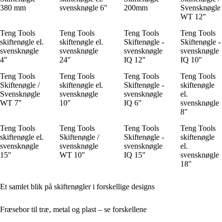
380 mm
svensknøgle 6"
200mm
Svensknøgle
WT 12"
Teng Tools
Teng Tools
Teng Tools
Teng Tools
skiftenøgle el.
skiftenøgle el.
Skiftenøgle -
Skiftenøgle -
svensknøgle
svensknøgle
svensknøgle
svensknøgle
4"
24"
IQ 12"
IQ 10"
Teng Tools
Teng Tools
Teng Tools
Teng Tools
Skiftenøgle /
skiftenøgle el.
Skiftenøgle -
skiftenøgle
Svensknøgle
svensknøgle
svensknøgle
el.
WT 7"
10"
IQ 6"
svensknøgle
8"
Teng Tools
Teng Tools
Teng Tools
Teng Tools
skiftenøgle el.
Skiftenøgle /
Skiftenøgle -
skiftenøgle
svensknøgle
svensknøgle
svensknøgle
el.
15"
WT 10"
IQ 15"
svensknøgle
18"
Et samlet blik på skiftenøgler i forskellige designs
Fræsebor til træ, metal og plast – se forskellene