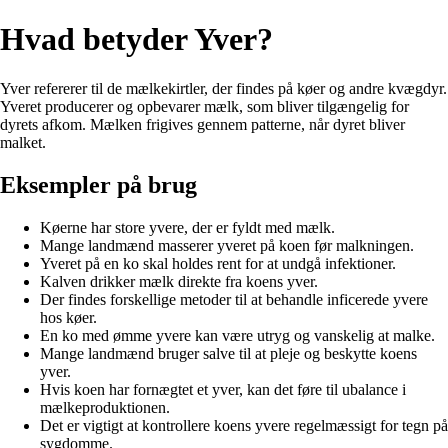
Hvad betyder Yver?
Yver refererer til de mælkekirtler, der findes på køer og andre kvægdyr.
Yveret producerer og opbevarer mælk, som bliver tilgængelig for
dyrets afkom. Mælken frigives gennem patterne, når dyret bliver
malket.
Eksempler på brug
Køerne har store yvere, der er fyldt med mælk.
Mange landmænd masserer yveret på koen før malkningen.
Yveret på en ko skal holdes rent for at undgå infektioner.
Kalven drikker mælk direkte fra koens yver.
Der findes forskellige metoder til at behandle inficerede yvere
hos køer.
En ko med ømme yvere kan være utryg og vanskelig at malke.
Mange landmænd bruger salve til at pleje og beskytte koens
yver.
Hvis koen har fornægtet et yver, kan det føre til ubalance i
mælkeproduktionen.
Det er vigtigt at kontrollere koens yvere regelmæssigt for tegn på
sygdomme.