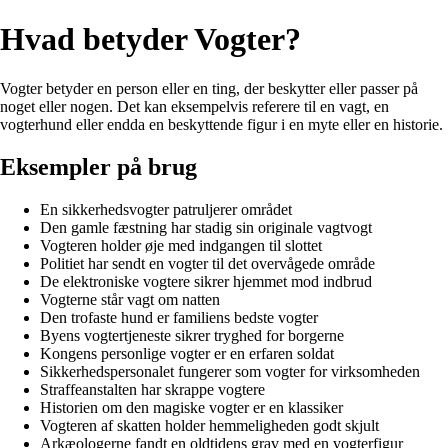
Hvad betyder Vogter?
Vogter betyder en person eller en ting, der beskytter eller passer på
noget eller nogen. Det kan eksempelvis referere til en vagt, en
vogterhund eller endda en beskyttende figur i en myte eller en historie.
Eksempler på brug
En sikkerhedsvogter patruljerer området
Den gamle fæstning har stadig sin originale vagtvogt
Vogteren holder øje med indgangen til slottet
Politiet har sendt en vogter til det overvågede område
De elektroniske vogtere sikrer hjemmet mod indbrud
Vogterne står vagt om natten
Den trofaste hund er familiens bedste vogter
Byens vogtertjeneste sikrer tryghed for borgerne
Kongens personlige vogter er en erfaren soldat
Sikkerhedspersonalet fungerer som vogter for virksomheden
Straffeanstalten har skrappe vogtere
Historien om den magiske vogter er en klassiker
Vogteren af skatten holder hemmeligheden godt skjult
Arkæologerne fandt en oldtidens grav med en vogterfigur