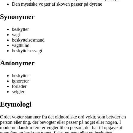
Den mystiske vogter af skoven passer på dyrene
Synonymer
beskytter
vagt
beskyttelsesmand
vagthund
beskyttelsesvagt
Antonymer
beskytter
ignorerer
forlader
svigter
Etymologi
Ordet vogter stammer fra det oldnordiske ord vǫktr, som betyder en
person eller ting, der bevogter eller passer på noget eller nogen. I
moderne dansk refererer vogter til en person, der har til opgave at
overvåge og beskytte noget, f.eks. en vagt eller en beskytter.