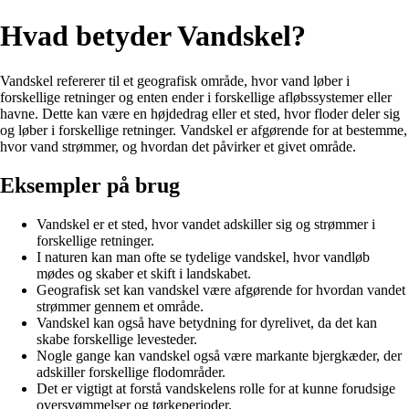
Hvad betyder Vandskel?
Vandskel refererer til et geografisk område, hvor vand løber i
forskellige retninger og enten ender i forskellige afløbssystemer eller
havne. Dette kan være en højdedrag eller et sted, hvor floder deler sig
og løber i forskellige retninger. Vandskel er afgørende for at bestemme,
hvor vand strømmer, og hvordan det påvirker et givet område.
Eksempler på brug
Vandskel er et sted, hvor vandet adskiller sig og strømmer i
forskellige retninger.
I naturen kan man ofte se tydelige vandskel, hvor vandløb
mødes og skaber et skift i landskabet.
Geografisk set kan vandskel være afgørende for hvordan vandet
strømmer gennem et område.
Vandskel kan også have betydning for dyrelivet, da det kan
skabe forskellige levesteder.
Nogle gange kan vandskel også være markante bjergkæder, der
adskiller forskellige flodområder.
Det er vigtigt at forstå vandskelens rolle for at kunne forudsige
oversvømmelser og tørkeperioder.