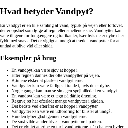
Hvad betyder Vandpyt?
En vandpyt er en lille samling af vand, typisk på vejen eller fortovet,
der er opstået som følge af regn eller smeltende sne. Vandpytter kan
være til gene for fodgængere og trafikanter, især hvis de er dybe eller
fyldt med snavs. Det er vigtigt at undgå at træde i vandpytter for at
undgå at blive våd eller skidt.
Eksempler på brug
En vandpyt kan være sjov at hoppe i.
Efter regnen dannes der ofte vandpytter på vejen.
Børnene elsker at plaske i vandpytterne.
Vandpytter kan være farlige at træde i, hvis de er dybe.
Nogle gange kan man se sin egen spejlbillede i en vandpyt.
En vandpyt kan være et tegn på dårlig dræning.
Regnvejret har efterladt mange vandpytter i gården.
Det bedste ved efteråret er at hoppe i vandpytter.
Vandpytter kan være en udfordring for bilister at undgå.
Hunden løber glad igennem vandpytterne.
De små vilde ænder trives i vandpytterne i parken.
Det er vigtigt at gribe en tur i vandpytterne, når chancen byder