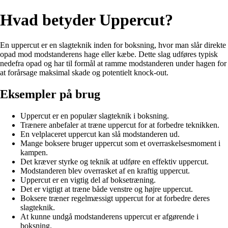
Hvad betyder Uppercut?
En uppercut er en slagteknik inden for boksning, hvor man slår direkte
opad mod modstanderens hage eller kæbe. Dette slag udføres typisk
nedefra opad og har til formål at ramme modstanderen under hagen for
at forårsage maksimal skade og potentielt knock-out.
Eksempler på brug
Uppercut er en populær slagteknik i boksning.
Trænere anbefaler at træne uppercut for at forbedre teknikken.
En velplaceret uppercut kan slå modstanderen ud.
Mange boksere bruger uppercut som et overraskelsesmoment i
kampen.
Det kræver styrke og teknik at udføre en effektiv uppercut.
Modstanderen blev overrasket af en kraftig uppercut.
Uppercut er en vigtig del af boksetræning.
Det er vigtigt at træne både venstre og højre uppercut.
Boksere træner regelmæssigt uppercut for at forbedre deres
slagteknik.
At kunne undgå modstanderens uppercut er afgørende i
boksning.