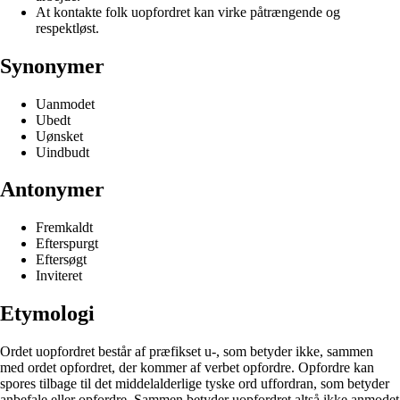
At kontakte folk uopfordret kan virke påtrængende og
respektløst.
Synonymer
Uanmodet
Ubedt
Uønsket
Uindbudt
Antonymer
Fremkaldt
Efterspurgt
Eftersøgt
Inviteret
Etymologi
Ordet uopfordret består af præfikset u-, som betyder ikke, sammen
med ordet opfordret, der kommer af verbet opfordre. Opfordre kan
spores tilbage til det middelalderlige tyske ord uffordran, som betyder
anbefale eller opfordre. Sammen betyder uopfordret altså ikke anmodet