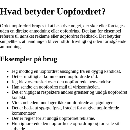
Hvad betyder Uopfordret?
Ordet uopfordret bruges til at beskrive noget, der sker eller foretages
uden en direkte anmodning eller opfordring. Det kan for eksempel
referere til uønsket reklame eller uopfordret feedback. Det betyder
simpelthen, at handlingen bliver udført frivilligt og uden forudgående
anmodning.
Eksempler på brug
Jeg modtog en uopfordret ansøgning fra en dygtig kandidat.
Det er uhøfligt at komme med uopfordrede råd.
Jeg blev overrasket over den uopfordrede henvendelse.
Han sendte en uopfordret mail til virksomheden.
Det er vigtigt at respektere andres grænser og undgå uopfordret
kontakt.
Virksomheden modtager ikke uopfordrede ansøgninger.
Det er bedst at spørge først, i stedet for at give uopfordrede
kommentarer.
Der er regler for at undgå uopfordret reklame.
Hun ignorerede den uopfordrede opfordring og fortsatte sit
arbejde.