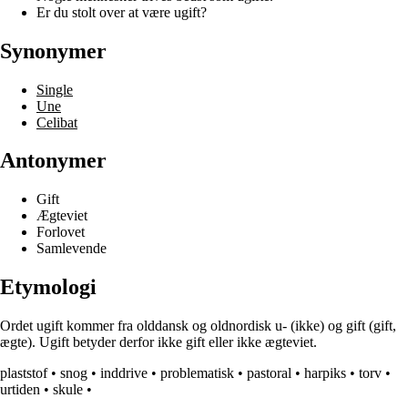
Er du stolt over at være ugift?
Synonymer
Single
Une
Celibat
Antonymer
Gift
Ægteviet
Forlovet
Samlevende
Etymologi
Ordet ugift kommer fra olddansk og oldnordisk u- (ikke) og gift (gift,
ægte). Ugift betyder derfor ikke gift eller ikke ægteviet.
plaststof
•
snog
•
inddrive
•
problematisk
•
pastoral
•
harpiks
•
torv
•
urtiden
•
skule
•