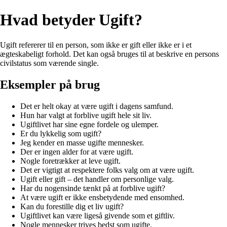
Hvad betyder Ugift?
Ugift refererer til en person, som ikke er gift eller ikke er i et
ægteskabeligt forhold. Det kan også bruges til at beskrive en persons
civilstatus som værende single.
Eksempler på brug
Det er helt okay at være ugift i dagens samfund.
Hun har valgt at forblive ugift hele sit liv.
Ugiftlivet har sine egne fordele og ulemper.
Er du lykkelig som ugift?
Jeg kender en masse ugifte mennesker.
Der er ingen alder for at være ugift.
Nogle foretrækker at leve ugift.
Det er vigtigt at respektere folks valg om at være ugift.
Ugift eller gift – det handler om personlige valg.
Har du nogensinde tænkt på at forblive ugift?
At være ugift er ikke ensbetydende med ensomhed.
Kan du forestille dig et liv ugift?
Ugiftlivet kan være ligeså givende som et giftliv.
Nogle mennesker trives bedst som ugifte.