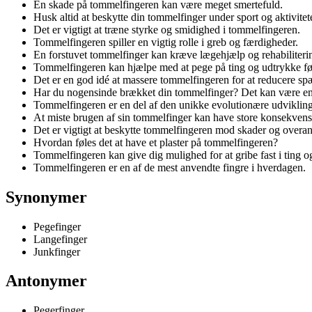
En skade på tommelfingeren kan være meget smertefuld.
Husk altid at beskytte din tommelfinger under sport og aktivitete
Det er vigtigt at træne styrke og smidighed i tommelfingeren.
Tommelfingeren spiller en vigtig rolle i greb og færdigheder.
En forstuvet tommelfinger kan kræve lægehjælp og rehabiliteri
Tommelfingeren kan hjælpe med at pege på ting og udtrykke føl
Det er en god idé at massere tommelfingeren for at reducere sp
Har du nogensinde brækket din tommelfinger? Det kan være en 
Tommelfingeren er en del af den unikke evolutionære udviklin
At miste brugen af sin tommelfinger kan have store konsekvens
Det er vigtigt at beskytte tommelfingeren mod skader og overan
Hvordan føles det at have et plaster på tommelfingeren?
Tommelfingeren kan give dig mulighed for at gribe fast i ting o
Tommelfingeren er en af de mest anvendte fingre i hverdagen.
Synonymer
Pegefinger
Langefinger
Junkfinger
Antonymer
Pegerfinger