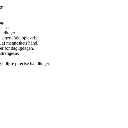
r.
ng.
elser.
ændinger.
smertefuld oplevelse.
g af menneskets hånd.
er for dagligdagen.
strengelse.
g udføre præcise handlinger.