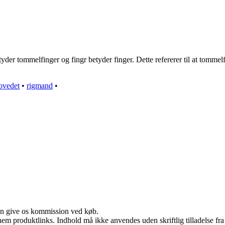
r tommelfinger og fingr betyder finger. Dette refererer til at tommelfin
ovedet
•
rigmand
•
kan give os kommission ved køb.
nem produktlinks. Indhold må ikke anvendes uden skriftlig tilladelse fra