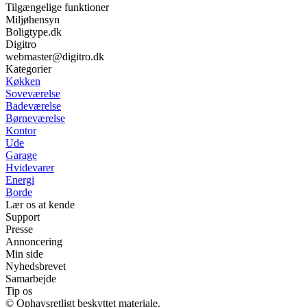
Tilgængelige funktioner
Miljøhensyn
Boligtype.dk
Digitro
webmaster@digitro.dk
Kategorier
Køkken
Soveværelse
Badeværelse
Børneværelse
Kontor
Ude
Garage
Hvidevarer
Energi
Borde
Lær os at kende
Support
Presse
Annoncering
Min side
Nyhedsbrevet
Samarbejde
Tip os
© Ophavsretligt beskyttet materiale.