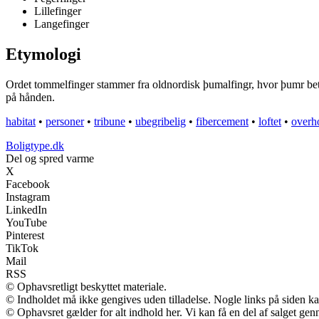
Lillefinger
Langefinger
Etymologi
Ordet tommelfinger stammer fra oldnordisk þumalfingr, hvor þumr betyde
på hånden.
habitat
•
personer
•
tribune
•
ubegribelig
•
fibercement
•
loftet
•
overh
Boligtype.dk
Del og spred varme
X
Facebook
Instagram
LinkedIn
YouTube
Pinterest
TikTok
Mail
RSS
© Ophavsretligt beskyttet materiale.
© Indholdet må ikke gengives uden tilladelse. Nogle links på siden 
© Ophavsret gælder for alt indhold her. Vi kan få en del af salget gen