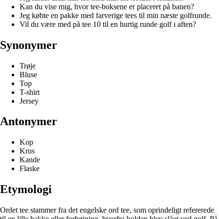
Kan du vise mig, hvor tee-boksene er placeret på banen?
Jeg købte en pakke med farverige tees til min næste golfrunde.
Vil du være med på tee 10 til en hurtig runde golf i aften?
Synonymer
Trøje
Bluse
Top
T-shirt
Jersey
Antonymer
Kop
Krus
Kande
Flaske
Etymologi
Ordet tee stammer fra det engelske ord tee, som oprindeligt refererede
til en lille bakke eller forhøjning, hvorfra bolden blev slået ved golf. På