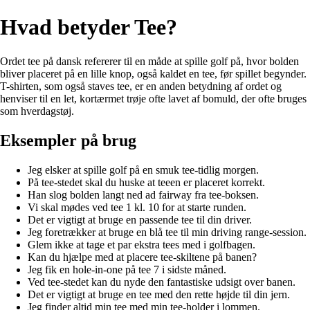
Hvad betyder Tee?
Ordet tee på dansk refererer til en måde at spille golf på, hvor bolden
bliver placeret på en lille knop, også kaldet en tee, før spillet begynder.
T-shirten, som også staves tee, er en anden betydning af ordet og
henviser til en let, kortærmet trøje ofte lavet af bomuld, der ofte bruges
som hverdagstøj.
Eksempler på brug
Jeg elsker at spille golf på en smuk tee-tidlig morgen.
På tee-stedet skal du huske at teeen er placeret korrekt.
Han slog bolden langt ned ad fairway fra tee-boksen.
Vi skal mødes ved tee 1 kl. 10 for at starte runden.
Det er vigtigt at bruge en passende tee til din driver.
Jeg foretrækker at bruge en blå tee til min driving range-session.
Glem ikke at tage et par ekstra tees med i golfbagen.
Kan du hjælpe med at placere tee-skiltene på banen?
Jeg fik en hole-in-one på tee 7 i sidste måned.
Ved tee-stedet kan du nyde den fantastiske udsigt over banen.
Det er vigtigt at bruge en tee med den rette højde til din jern.
Jeg finder altid min tee med min tee-holder i lommen.