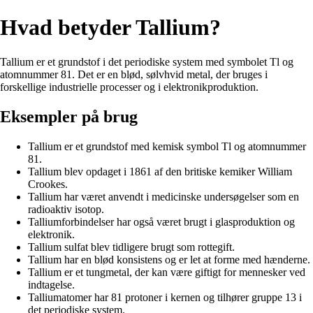
Hvad betyder Tallium?
Tallium er et grundstof i det periodiske system med symbolet Tl og
atomnummer 81. Det er en blød, sølvhvid metal, der bruges i
forskellige industrielle processer og i elektronikproduktion.
Eksempler på brug
Tallium er et grundstof med kemisk symbol Tl og atomnummer
81.
Tallium blev opdaget i 1861 af den britiske kemiker William
Crookes.
Tallium har været anvendt i medicinske undersøgelser som en
radioaktiv isotop.
Talliumforbindelser har også været brugt i glasproduktion og
elektronik.
Tallium sulfat blev tidligere brugt som rottegift.
Tallium har en blød konsistens og er let at forme med hænderne.
Tallium er et tungmetal, der kan være giftigt for mennesker ved
indtagelse.
Talliumatomer har 81 protoner i kernen og tilhører gruppe 13 i
det periodiske system.