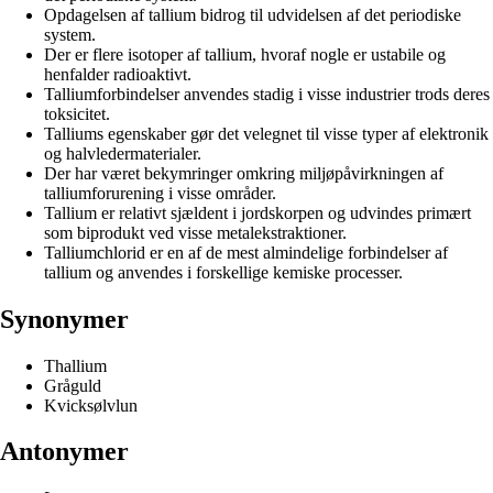
Opdagelsen af tallium bidrog til udvidelsen af det periodiske
system.
Der er flere isotoper af tallium, hvoraf nogle er ustabile og
henfalder radioaktivt.
Talliumforbindelser anvendes stadig i visse industrier trods deres
toksicitet.
Talliums egenskaber gør det velegnet til visse typer af elektronik
og halvledermaterialer.
Der har været bekymringer omkring miljøpåvirkningen af
talliumforurening i visse områder.
Tallium er relativt sjældent i jordskorpen og udvindes primært
som biprodukt ved visse metalekstraktioner.
Talliumchlorid er en af de mest almindelige forbindelser af
tallium og anvendes i forskellige kemiske processer.
Synonymer
Thallium
Gråguld
Kvicksølvlun
Antonymer