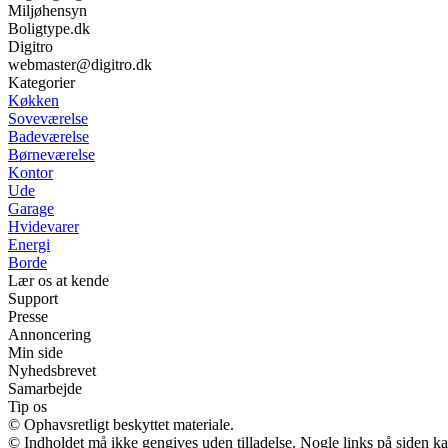
Miljøhensyn
Boligtype.dk
Digitro
webmaster@digitro.dk
Kategorier
Køkken
Soveværelse
Badeværelse
Børneværelse
Kontor
Ude
Garage
Hvidevarer
Energi
Borde
Lær os at kende
Support
Presse
Annoncering
Min side
Nyhedsbrevet
Samarbejde
Tip os
© Ophavsretligt beskyttet materiale.
© Indholdet må ikke gengives uden tilladelse. Nogle links på siden 