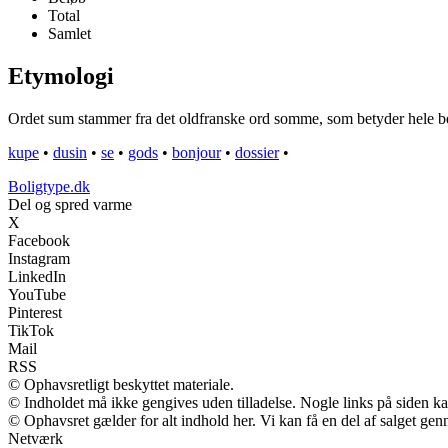
Total
Samlet
Etymologi
Ordet sum stammer fra det oldfranske ord somme, som betyder hele beløbe
kupe
•
dusin
•
se
•
gods
•
bonjour
•
dossier
•
Boligtype.dk
Del og spred varme
X
Facebook
Instagram
LinkedIn
YouTube
Pinterest
TikTok
Mail
RSS
© Ophavsretligt beskyttet materiale.
© Indholdet må ikke gengives uden tilladelse. Nogle links på siden 
© Ophavsret gælder for alt indhold her. Vi kan få en del af salget gen
Netværk