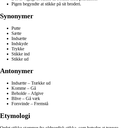
Pigen begyndte at stikke på sit broderi.
Synonymer
Putte
Sætte
Indsætte
Indskyde
Trykke
Stikke ind
Stikke ud
Antonymer
Indsætte – Trække ud
Komme – Gå
Beholde – Afgive
Blive – Gå væk
Forsvinde – Fremstå
Etymologi
Ordet stikke stammer fra oldnordisk stikka, som betyder at trænge