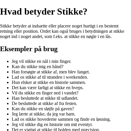
Hvad betyder Stikke?
Stikke betyder at indsætte eller placere noget hurtigt i en bestemt
retning eller position. Ordet kan også bruges i betydningen at stikke
noget ind i noget andet, som f.eks. at stikke en nøgle i en lås.
Eksempler på brug
Jeg vil stikke en nål i min finger.
Kan du stikke mig en hånd?
Han forsøgte at stikke af, men blev fanget.
Lad os stikke af til stranden i weekenden.
Hun elsker at stikke en historie sammen.
Det kan være farligt at stikke en hveps.
Vil du stikke en finger ned i vandet?
Han besluttede at stikke til udlandet.
De besluttede at stikke af fra festen.
Kan du stikke en sløjfe på gaven?
Jeg lærte at stikke, da jeg var barn.
Lad os stikke hovederne sammen og finde en løsning.
Jeg vil stikke dig en historie om mit eventyr.
Det er vigtigt at stikke til bolden med præcision.