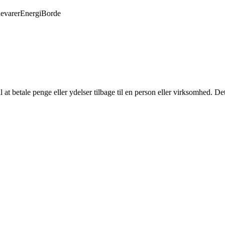
evarer
Energi
Borde
il at betale penge eller ydelser tilbage til en person eller virksomhed. D