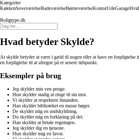
Kategorier
Køkken
Soveværelse
Badeværelse
Børneværelse
Kontor
Ude
Garage
Hvid
Boligtype.dk
Hvad betyder Skylde?
At skylde betyder at være i gæld til nogen eller at have en forpligtelse t
en forpligtelse til at afregne på et senere tidspunkt.
Eksempler på brug
Jeg skylder min ven penge.
Hun skylder stadig at ringe til sin mor.
Vi skylder at respektere hinanden.
Han skylder biblioteket en masse bøger.
De skylder mig en undskyldning.
Du skylder mig en forklaring på det.
Han skylder at betale regningen.
Jeg skylder dig en tjeneste.
Hun skylder mig en favor.