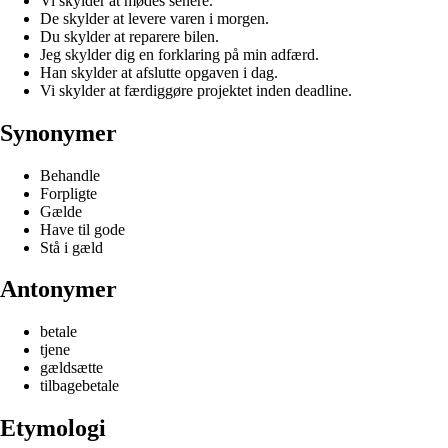
Vi skylder at mødes senere.
De skylder at levere varen i morgen.
Du skylder at reparere bilen.
Jeg skylder dig en forklaring på min adfærd.
Han skylder at afslutte opgaven i dag.
Vi skylder at færdiggøre projektet inden deadline.
Synonymer
Behandle
Forpligte
Gælde
Have til gode
Stå i gæld
Antonymer
betale
tjene
gældsætte
tilbagebetale
Etymologi