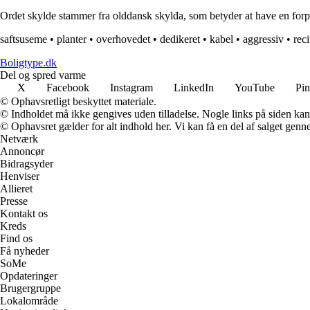
Ordet skylde stammer fra olddansk skylđa, som betyder at have en forpli
saftsuseme
•
planter
•
overhovedet
•
dedikeret
•
kabel
•
aggressiv
•
reci
Boligtype.dk
Del og spred varme
X
Facebook
Instagram
LinkedIn
YouTube
Pin
© Ophavsretligt beskyttet materiale.
© Indholdet må ikke gengives uden tilladelse. Nogle links på siden ka
© Ophavsret gælder for alt indhold her. Vi kan få en del af salget genne
Netværk
Annoncør
Bidragsyder
Henviser
Allieret
Presse
Kontakt os
Kreds
Find os
Få nyheder
SoMe
Opdateringer
Brugergruppe
Lokalområde