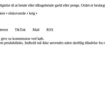
gtelse til at betale eller tilbagebetale gæld eller penge. Ordet er bes
tere
•
elskovsrede
•
krig
•
terest
TikTok
Mail
RSS
n give os kommission ved køb.
m produktlinks. Indhold må ikke anvendes uden skriftlig tilladelse fra r