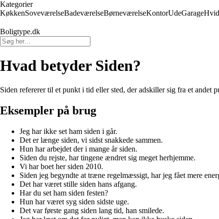
Kategorier
Køkken
Soveværelse
Badeværelse
Børneværelse
Kontor
Ude
Garage
Hvid
Boligtype.dk
Hvad betyder Siden?
Siden refererer til et punkt i tid eller sted, der adskiller sig fra et ande
Eksempler på brug
Jeg har ikke set ham siden i går.
Det er længe siden, vi sidst snakkede sammen.
Hun har arbejdet der i mange år siden.
Siden du rejste, har tingene ændret sig meget herhjemme.
Vi har boet her siden 2010.
Siden jeg begyndte at træne regelmæssigt, har jeg fået mere ener
Det har været stille siden hans afgang.
Har du set ham siden festen?
Hun har været syg siden sidste uge.
Det var første gang siden lang tid, han smilede.