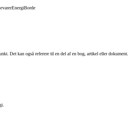
evarer
Energi
Borde
t punkt. Det kan også referere til en del af en bog, artikel eller dokument.
gi.