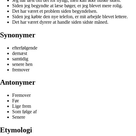
Jeg har læst om det for nyligt, men kan ikke huske siden.
Siden jeg begyndte at læse bøger, er jeg blevet mere rolig.
Det har været et problem siden begyndelsen.
Siden jeg købte den nye telefon, er mit arbejde blevet lettere.
Det har været dyrere at handle siden sidste måned.
Synonymer
efterfølgende
dernæst
samtidig
senere hen
fremover
Antonymer
Fremover
Før
Lige frem
Som følge af
Senere
Etymologi