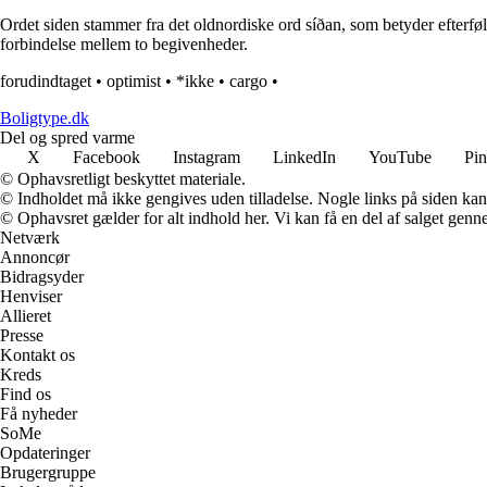
Ordet siden stammer fra det oldnordiske ord síðan, som betyder efterfølgend
forbindelse mellem to begivenheder.
forudindtaget
•
optimist
•
*ikke
•
cargo
•
Boligtype.dk
Del og spred varme
X
Facebook
Instagram
LinkedIn
YouTube
Pin
© Ophavsretligt beskyttet materiale.
© Indholdet må ikke gengives uden tilladelse. Nogle links på siden ka
© Ophavsret gælder for alt indhold her. Vi kan få en del af salget genne
Netværk
Annoncør
Bidragsyder
Henviser
Allieret
Presse
Kontakt os
Kreds
Find os
Få nyheder
SoMe
Opdateringer
Brugergruppe