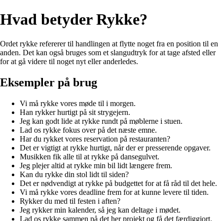
Hvad betyder Rykke?
Ordet rykke refererer til handlingen at flytte noget fra en position til en
anden. Det kan også bruges som et slangudtryk for at tage afsted eller
for at gå videre til noget nyt eller anderledes.
Eksempler på brug
Vi må rykke vores møde til i morgen.
Han rykker hurtigt på sit strygejern.
Jeg kan godt lide at rykke rundt på møblerne i stuen.
Lad os rykke fokus over på det næste emne.
Har du rykket vores reservation på restauranten?
Det er vigtigt at rykke hurtigt, når der er presserende opgaver.
Musikken fik alle til at rykke på dansegulvet.
Jeg plejer altid at rykke min bil lidt længere frem.
Kan du rykke din stol lidt til siden?
Det er nødvendigt at rykke på budgettet for at få råd til det hele.
Vi må rykke vores deadline frem for at kunne levere til tiden.
Rykker du med til festen i aften?
Jeg rykker min kalender, så jeg kan deltage i mødet.
Lad os rykke sammen på det her projekt og få det færdiggjort.