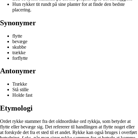
Hun rykker tit rundt på sine planter for at finde den bedste
placering.
Synonymer
flytte
bevæge
skubbe
trække
forflytte
Antonymer
Trække
Stå stille
Holde fast
Etymologi
Ordet rykke stammer fra det oldnordiske ord rykkja, som betyder at
flytte eller bevæge sig. Det refererer til handlingen at flytte noget eller
at forskyde det fra et sted til et andet. Rykke kan også bruges i overført
betydning, f.eks. når man siger rykke sammen for at betyde at komme