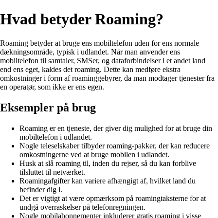
Hvad betyder Roaming?
Roaming betyder at bruge ens mobiltelefon uden for ens normale
dækningsområde, typisk i udlandet. Når man anvender ens
mobiltelefon til samtaler, SMSer, og dataforbindelser i et andet land
end ens eget, kaldes det roaming. Dette kan medføre ekstra
omkostninger i form af roaminggebyrer, da man modtager tjenester fra
en operatør, som ikke er ens egen.
Eksempler på brug
Roaming er en tjeneste, der giver dig mulighed for at bruge din
mobiltelefon i udlandet.
Nogle teleselskaber tilbyder roaming-pakker, der kan reducere
omkostningerne ved at bruge mobilen i udlandet.
Husk at slå roaming til, inden du rejser, så du kan forblive
tilsluttet til netværket.
Roamingafgifter kan variere afhængigt af, hvilket land du
befinder dig i.
Det er vigtigt at være opmærksom på roamingtaksterne for at
undgå overraskelser på telefonregningen.
Nogle mobilabonnementer inkluderer gratis roaming i visse