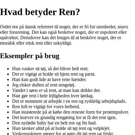
Hvad betyder Ren?
Ordet ren på dansk refererer til noget, der er fri for urenheder, snavs
eller forurening. Det kan også beskrive noget, der er uspoleret eller
upåvirket. Derudover kan det bruges til at beskrive noget, der er
moralsk eller etisk rent eller uskyldigt.
Eksempler på brug
Hun vasker sit tøj, så det bliver helt rent.
Det er vigtigt at holde sit hjem rent og pænt.
Han kan godt lide at have rene hænder.
Jeg elsker duften af rent sengetøj.
Vandet i søen er så rent, at man kan drikke det.
Han gør rent i hele lejligheden hver lørdag.
Det er nemmere at arbejde i en ren og ryddelig arbejdsplads.
Ren luft er vigtigt for vores helbred.
Han insisterede på at købe den reneste form for proteinpulver.
Det kræver en grundig rengøring for at få det rent igen.
Den nyfødte baby har en helt ren og fin hud.
Hun tænker altid på at holde sit tøj rent og velplejet.
Vaskemaskinen sørger for at gøre dit tøj rent og friskt.