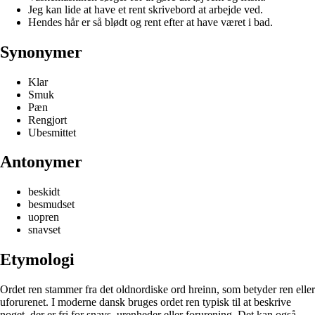
Jeg kan lide at have et rent skrivebord at arbejde ved.
Hendes hår er så blødt og rent efter at have været i bad.
Synonymer
Klar
Smuk
Pæn
Rengjort
Ubesmittet
Antonymer
beskidt
besmudset
uopren
snavset
Etymologi
Ordet ren stammer fra det oldnordiske ord hreinn, som betyder ren eller
uforurenet. I moderne dansk bruges ordet ren typisk til at beskrive
noget, der er fri for snavs, urenheder eller forurening. Det kan også