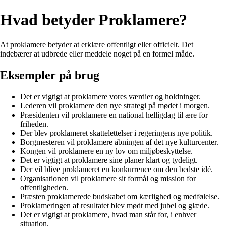
Hvad betyder Proklamere?
At proklamere betyder at erklære offentligt eller officielt. Det
indebærer at udbrede eller meddele noget på en formel måde.
Eksempler på brug
Det er vigtigt at proklamere vores værdier og holdninger.
Lederen vil proklamere den nye strategi på mødet i morgen.
Præsidenten vil proklamere en national helligdag til ære for
friheden.
Der blev proklameret skattelettelser i regeringens nye politik.
Borgmesteren vil proklamere åbningen af det nye kulturcenter.
Kongen vil proklamere en ny lov om miljøbeskyttelse.
Det er vigtigt at proklamere sine planer klart og tydeligt.
Der vil blive proklameret en konkurrence om den bedste idé.
Organisationen vil proklamere sit formål og mission for
offentligheden.
Præsten proklamerede budskabet om kærlighed og medfølelse.
Proklameringen af resultatet blev mødt med jubel og glæde.
Det er vigtigt at proklamere, hvad man står for, i enhver
situation.