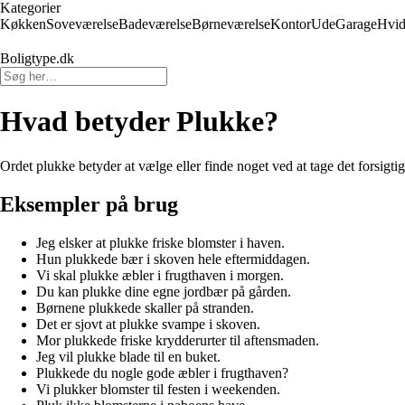
Kategorier
Køkken
Soveværelse
Badeværelse
Børneværelse
Kontor
Ude
Garage
Hvid
Boligtype.dk
Hvad betyder Plukke?
Ordet plukke betyder at vælge eller finde noget ved at tage det forsigtigt
Eksempler på brug
Jeg elsker at plukke friske blomster i haven.
Hun plukkede bær i skoven hele eftermiddagen.
Vi skal plukke æbler i frugthaven i morgen.
Du kan plukke dine egne jordbær på gården.
Børnene plukkede skaller på stranden.
Det er sjovt at plukke svampe i skoven.
Mor plukkede friske krydderurter til aftensmaden.
Jeg vil plukke blade til en buket.
Plukkede du nogle gode æbler i frugthaven?
Vi plukker blomster til festen i weekenden.