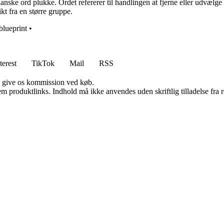
ske ord plukke. Ordet refererer til handlingen at fjerne eller udvælge s
kt fra en større gruppe.
blueprint
•
terest
TikTok
Mail
RSS
n give os kommission ved køb.
m produktlinks. Indhold må ikke anvendes uden skriftlig tilladelse fra r