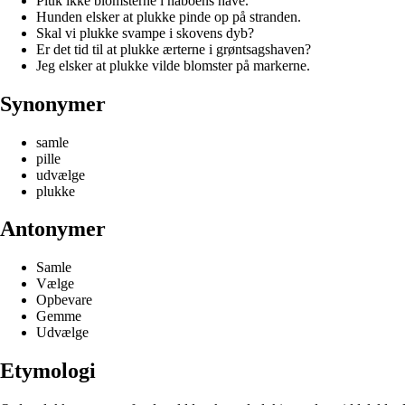
Pluk ikke blomsterne i naboens have.
Hunden elsker at plukke pinde op på stranden.
Skal vi plukke svampe i skovens dyb?
Er det tid til at plukke ærterne i grøntsagshaven?
Jeg elsker at plukke vilde blomster på markerne.
Synonymer
samle
pille
udvælge
plukke
Antonymer
Samle
Vælge
Opbevare
Gemme
Udvælge
Etymologi