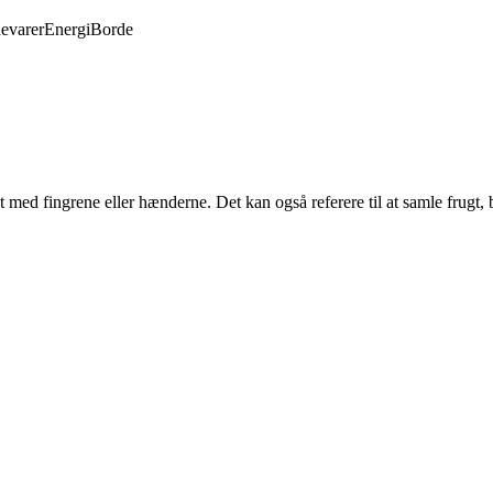
evarer
Energi
Borde
 med fingrene eller hænderne. Det kan også referere til at samle frugt, bl