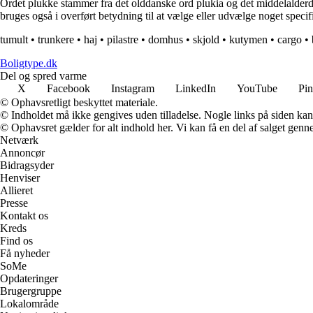
Ordet plukke stammer fra det olddanske ord plukia og det middelalderdan
bruges også i overført betydning til at vælge eller udvælge noget specifi
tumult
•
trunkere
•
haj
•
pilastre
•
domhus
•
skjold
•
kutymen
•
cargo
•
Boligtype.dk
Del og spred varme
X
Facebook
Instagram
LinkedIn
YouTube
Pin
© Ophavsretligt beskyttet materiale.
© Indholdet må ikke gengives uden tilladelse. Nogle links på siden ka
© Ophavsret gælder for alt indhold her. Vi kan få en del af salget genne
Netværk
Annoncør
Bidragsyder
Henviser
Allieret
Presse
Kontakt os
Kreds
Find os
Få nyheder
SoMe
Opdateringer
Brugergruppe
Lokalområde