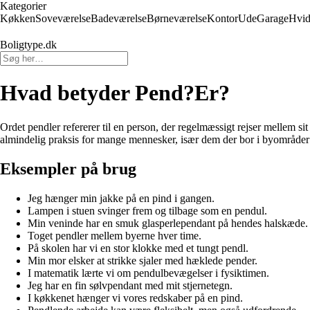
Kategorier
Køkken
Soveværelse
Badeværelse
Børneværelse
Kontor
Ude
Garage
Hvid
Boligtype.dk
Hvad betyder Pend?Er?
Ordet pendler refererer til en person, der regelmæssigt rejser mellem sit
almindelig praksis for mange mennesker, især dem der bor i byområder 
Eksempler på brug
Jeg hænger min jakke på en pind i gangen.
Lampen i stuen svinger frem og tilbage som en pendul.
Min veninde har en smuk glasperlependant på hendes halskæde.
Toget pendler mellem byerne hver time.
På skolen har vi en stor klokke med et tungt pendl.
Min mor elsker at strikke sjaler med hæklede pender.
I matematik lærte vi om pendulbevægelser i fysiktimen.
Jeg har en fin sølvpendant med mit stjernetegn.
I køkkenet hænger vi vores redskaber på en pind.