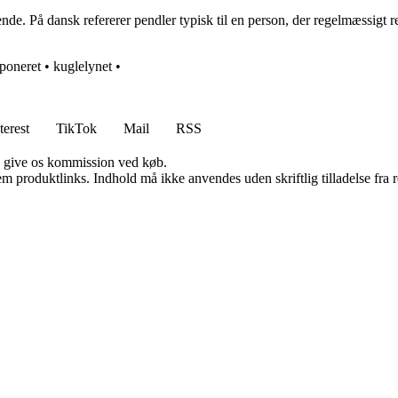
ende. På dansk refererer pendler typisk til en person, der regelmæssigt
sponeret
•
kuglelynet
•
terest
TikTok
Mail
RSS
n give os kommission ved køb.
m produktlinks. Indhold må ikke anvendes uden skriftlig tilladelse fra r