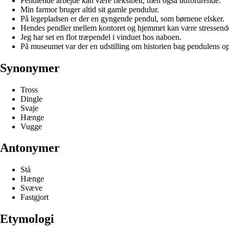
Pendlende arbejde kan være fleksibelt, men også udfordrende.
Min farmor bruger altid sit gamle pendulur.
På legepladsen er der en gyngende pendul, som børnene elsker.
Hendes pendler mellem kontoret og hjemmet kan være stressend
Jeg har set en flot træpendel i vinduet hos naboen.
På museumet var der en udstilling om historien bag pendulens op
Synonymer
Tross
Dingle
Svaje
Hænge
Vugge
Antonymer
Stå
Hænge
Svæve
Fastgjort
Etymologi