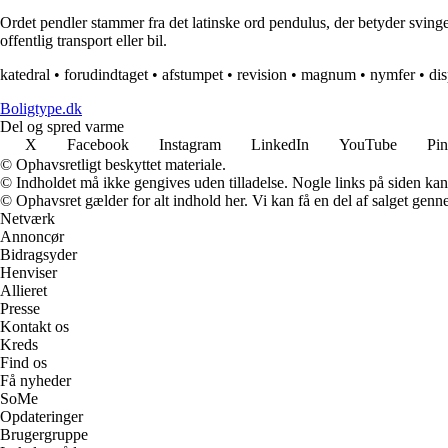
Ordet pendler stammer fra det latinske ord pendulus, der betyder sving
offentlig transport eller bil.
katedral
•
forudindtaget
•
afstumpet
•
revision
•
magnum
•
nymfer
•
di
Boligtype.dk
Del og spred varme
X
Facebook
Instagram
LinkedIn
YouTube
Pin
© Ophavsretligt beskyttet materiale.
© Indholdet må ikke gengives uden tilladelse. Nogle links på siden ka
© Ophavsret gælder for alt indhold her. Vi kan få en del af salget genne
Netværk
Annoncør
Bidragsyder
Henviser
Allieret
Presse
Kontakt os
Kreds
Find os
Få nyheder
SoMe
Opdateringer
Brugergruppe