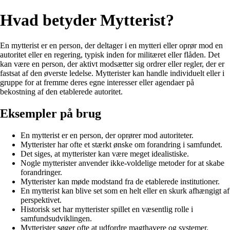
Hvad betyder Mytterist?
En mytterist er en person, der deltager i en mytteri eller oprør mod en
autoritet eller en regering, typisk inden for militæret eller flåden. Det
kan være en person, der aktivt modsætter sig ordrer eller regler, der er
fastsat af den øverste ledelse. Mytterister kan handle individuelt eller i
gruppe for at fremme deres egne interesser eller agendaer på
bekostning af den etablerede autoritet.
Eksempler på brug
En mytterist er en person, der oprører mod autoriteter.
Mytterister har ofte et stærkt ønske om forandring i samfundet.
Det siges, at mytterister kan være meget idealistiske.
Nogle mytterister anvender ikke-voldelige metoder for at skabe
forandringer.
Mytterister kan møde modstand fra de etablerede institutioner.
En mytterist kan blive set som en helt eller en skurk afhængigt af
perspektivet.
Historisk set har mytterister spillet en væsentlig rolle i
samfundsudviklingen.
Mytterister søger ofte at udfordre magthavere og systemer.