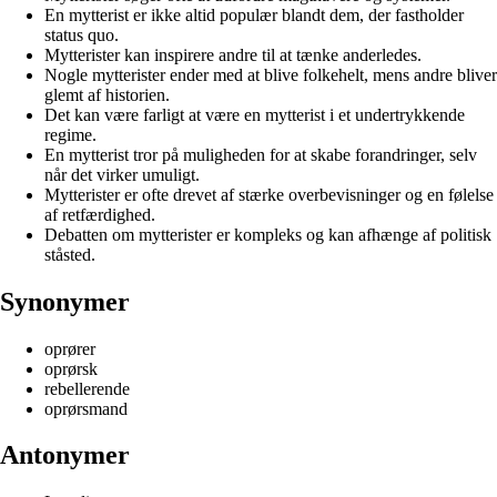
En mytterist er ikke altid populær blandt dem, der fastholder
status quo.
Mytterister kan inspirere andre til at tænke anderledes.
Nogle mytterister ender med at blive folkehelt, mens andre bliver
glemt af historien.
Det kan være farligt at være en mytterist i et undertrykkende
regime.
En mytterist tror på muligheden for at skabe forandringer, selv
når det virker umuligt.
Mytterister er ofte drevet af stærke overbevisninger og en følelse
af retfærdighed.
Debatten om mytterister er kompleks og kan afhænge af politisk
ståsted.
Synonymer
oprører
oprørsk
rebellerende
oprørsmand
Antonymer