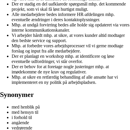
Der er stadig en del uafklarede spørgsmål mhp. det kommende
projekt, som vi skal få løst hurtigst muligt.
Alle medarbejdere bedes informere HR-afdelingen mhp.
eventuelle ændringer i deres kontaktoplysninger.
Mhp. at undgå forvirring bedes alle holde sig opdateret via vores
interne kommunikationskanaler.
Vi arbejder hårdt mhp. at sikre, at vores kunder altid modtager
den bedste service og support.
Mhp. at forbedre vores arbejdsprocesser vil vi gerne modtage
forslag og input fra alle medarbejdere.
Der er planlagt en workshop mhp. at identificere og løse
eventuelle udfordringer, vi står overfor.
Der er behov for at foretage nogle justeringer mhp. at
imødekomme de nye krav og regulativer.
Mhp. at sikre en retfærdig behandling af alle ansatte har vi
implementeret en ny politik på arbejdspladsen.
Synonymer
med henblik på
med hensyn til
i forhold til
angående
vedrørende