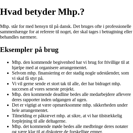
Hvad betyder Mhp.?
Mhp. står for med hensyn til på dansk. Det bruges ofte i professionelle
sammenhænge for at referere til noget, der skal tages i betragtning eller
behandles nærmere.
Eksempler på brug
Mhp. den kommende begivenhed har vi brug for frivillige til at
hjælpe med at organisere arrangementet.
Selvom mhp. finansiering er der stadig nogle udeståender, som
vi skal få styr på.
Vi vil gerne sende et stort tak til alle, der har bidraget mhp.
succesen af vores seneste projekt.
Mhp. den kommende deadline bedes alle medarbejdere aflevere
deres rapporter inden udgangen af ugen.
Det er vigtigt at være opmærksomme mhp. sikkerheden under
hele arrangementet.
Tilmelding er påkrævet mhp. at sikre, at vi har tilstrækkelig
forplejning til alle deltagerne.
Mhp. det kommende møde bedes alle medbringe deres notater
og være klar til at diskutere de forskellige emner.