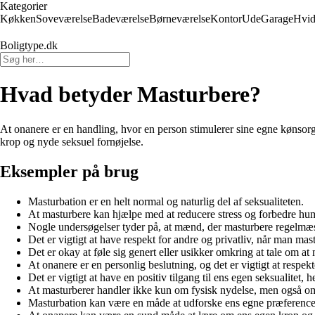
Kategorier
Køkken
Soveværelse
Badeværelse
Børneværelse
Kontor
Ude
Garage
Hvid
Boligtype.dk
Hvad betyder Masturbere?
At onanere er en handling, hvor en person stimulerer sine egne kønsorga
krop og nyde seksuel fornøjelse.
Eksempler på brug
Masturbation er en helt normal og naturlig del af seksualiteten.
At masturbere kan hjælpe med at reducere stress og forbedre hu
Nogle undersøgelser tyder på, at mænd, der masturbere regelmæss
Det er vigtigt at have respekt for andre og privatliv, når man mas
Det er okay at føle sig genert eller usikker omkring at tale om at
At onanere er en personlig beslutning, og det er vigtigt at respek
Det er vigtigt at have en positiv tilgang til ens egen seksualitet, 
At masturberer handler ikke kun om fysisk nydelse, men også om
Masturbation kan være en måde at udforske ens egne præferencer