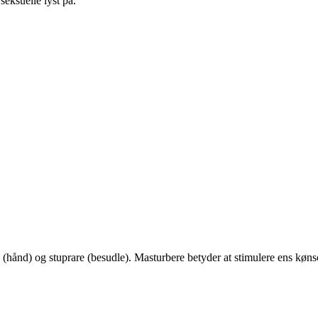
eksuelle lyst på.
 (hånd) og stuprare (besudle). Masturbere betyder at stimulere ens køn