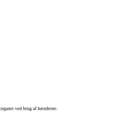
sorganer ved brug af hænderne.