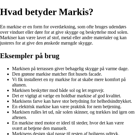
Hvad betyder Markis?
En markise er en form for overdækning, som ofte bruges udendørs
over vinduer eller døre for at give skygge og beskyttelse mod solen.
Markiser kan være lavet af stof, metal eller andre materialer og kan
justeres for at give den ønskede mængde skygge.
Eksempler på brug
Markisen på terrassen giver behagelig skygge på varme dage.
Den grønne markise matcher flot husets facade.
Vi fik installeret en ny markise for at skabe mere komfort på
altanen.
Markisen beskytter mod både sol og let regnvejr.
Det er vigtigt at vælge en holdbar markise af god kvalitet.
Markisens farve kan have stor betydning for helhedsindtrykket.
En elektrisk markise kan være praktisk for nem betjening.
Markisen rulles let ud, når solen skinner, og trækkes ind igen om
aftenen.
En markise med motor er ideel til steder, hvor det kan være
svært at betjene den manuelt.
Markisens design skal passe til resten af boligens udtryk.