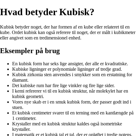
Hvad betyder Kubisk?
Kubisk betyder noget, der har formen af en kube eller relateret til en
kube. Ordet kubisk kan også referere til noget, der er målt i kubikmeter
eller angivet som en tredimensionel enhed.
Eksempler på brug
En kubisk form har seks lige ansigter, der alle er kvadratiske.
Kubiske ligninger er polynomiale ligninger af tredje grad.
Kubisk zirkonia sten anvendes i smykker som en erstatning for
diamant.
Det kubiske rum har fire lige vinkler og fire lige sider.
I kemi refererer vi til en kubisk struktur, når molekylet har en
kubisk geometri.
Vores nye skab er i en smuk kubisk form, der passer godt ind i
stuen.
Et kubisk centimeter svarer til en terning med en kantlængde på
1 centimeter.
Krystaller med en kubisk struktur kaldes også isometriske
krystaller.
I matematik er et kubisk tal et tal, der er opløftet i tredje potens.