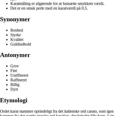
Karatmåling er afgørende for at fastsætte smykkets værdi.
Det er en smuk perle med en karatværdi på 0,5.
Synonymer
Renhed
Styrke
Kvalitet
Guldindhold
Antonymer
Grov
Fint
Uraffineret
Raffineret
Billig
Dyrt
Etymologi
Ordet karat stammer oprindeligt fra det italienske ord carato, som igen
kommer fra det gamle græske ord keration, der betyder lille horn. I sin