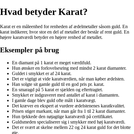
Hvad betyder Karat?
Karat er en måleenhed for renheden af ædelmetaller såsom guld. En
karat indikerer, hvor stor en del af metallet der består af rent guld. En
højere karatværdi betyder en højere renhed af metallet.
Eksempler på brug
En diamant på 1 karat er meget værdifuld.
Hun ønsker en forlovelsesring med mindst 2 karat diamanter.
Guldet i smykket er af 24 karat.
Det er vigtigt at vide karatværdien, når man køber ædelsten.
Han solgte sit gamle guld til en god pris pr. karat.
En smaragd på 5 karat er sjælden og eftertragtet.
Smykket er indgraveret med antallet af karat i diamanten.
I gamle dage blev guld ofte målt i karatvægt.
Det kræver en ekspert at vurdere ædelstenenes karatkvalitet.
Prisen stiger markant, når man går fra 1 til 2 karat diamanter.
Hun tjekkede den nøjagtige karatværdi på certifikatet.
Guldsmeden specialiserer sig i smykker med høj karatværdi.
Det er svært at skelne mellem 22 og 24 karat guld for det blotte
øje.