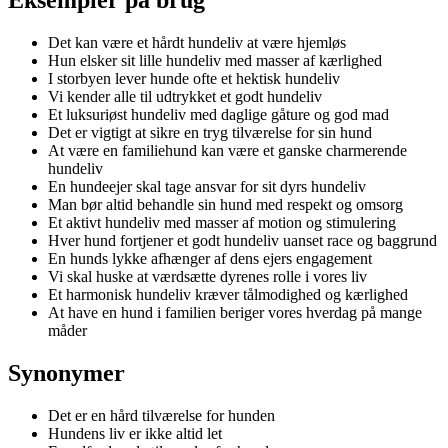
Det kan være et hårdt hundeliv at være hjemløs
Hun elsker sit lille hundeliv med masser af kærlighed
I storbyen lever hunde ofte et hektisk hundeliv
Vi kender alle til udtrykket et godt hundeliv
Et luksuriøst hundeliv med daglige gåture og god mad
Det er vigtigt at sikre en tryg tilværelse for sin hund
At være en familiehund kan være et ganske charmerende
hundeliv
En hundeejer skal tage ansvar for sit dyrs hundeliv
Man bør altid behandle sin hund med respekt og omsorg
Et aktivt hundeliv med masser af motion og stimulering
Hver hund fortjener et godt hundeliv uanset race og baggrund
En hunds lykke afhænger af dens ejers engagement
Vi skal huske at værdsætte dyrenes rolle i vores liv
Et harmonisk hundeliv kræver tålmodighed og kærlighed
At have en hund i familien beriger vores hverdag på mange
måder
Synonymer
Det er en hård tilværelse for hunden
Hundens liv er ikke altid let