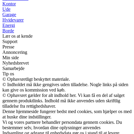
Kontor
Ude
Garage
Hvidevarer
Energi
Borde
Lær os at kende
Support
Presse
Annoncering
Min side
Nyhedsbrevet
Samarbejde
Tip os
© Ophavsretligt beskyttet materiale.
© Indholdet må ikke gengives uden tilladelse. Nogle links på siden
kan give os kommission ved køb.
© Ophavsret gælder for alt indhold her. Vi kan få en del af salget
gennem produktlinks. Indhold må ikke anvendes uden skriftlig
tilladelse fra rettighedshaver.
Denne hjemmeside fungerer bedst med cookies, som hjælper os med
at huske dine indstillinger.
Vi og vores partnere behandler persondata gennem cookies. Du
bestemmer selv, hvordan dine oplysninger anvendes
Indsamling og adgang til enhedsdata gør os i stand til at levere