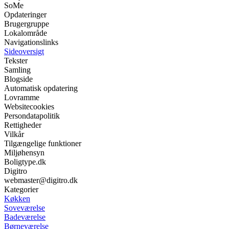
SoMe
Opdateringer
Brugergruppe
Lokalområde
Navigationslinks
Sideoversigt
Tekster
Samling
Blogside
Automatisk opdatering
Lovramme
Websitecookies
Persondatapolitik
Rettigheder
Vilkår
Tilgængelige funktioner
Miljøhensyn
Boligtype.dk
Digitro
webmaster@digitro.dk
Kategorier
Køkken
Soveværelse
Badeværelse
Børneværelse