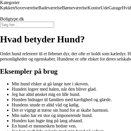
Kategorier
Køkken
Soveværelse
Badeværelse
Børneværelse
Kontor
Ude
Garage
Hvid
Boligtype.dk
Hvad betyder Hund?
Ordet hund refererer til et firbenet dyr, der ofte er holdt som kæledyr. 
personligheder og egenskaber. Hundene er ofte elsket for deres selskabel
Eksempler på brug
Min hund elsker at gå lange ture i skoven.
Hunden logrer med halen, når den bliver glad.
Jeg har altid ønsket mig en lille hund.
Hunden bidrager til familien med kærlighed og glæde.
Hundens snude er altid våd og kølig.
Det er vigtigt at træne sin hund for at skabe harmoni.
Min nabo har en stor og imponerende hund.
Hunden kan lugte ting på lang afstand.
En hund er menneskets bedste ven.