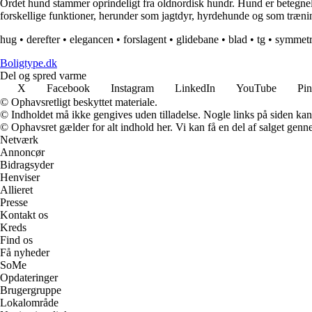
Ordet hund stammer oprindeligt fra oldnordisk hundr. Hund er betegne
forskellige funktioner, herunder som jagtdyr, hyrdehunde og som træni
hug
•
derefter
•
elegancen
•
forslagent
•
glidebane
•
blad
•
tg
•
symmetr
Boligtype.dk
Del og spred varme
X
Facebook
Instagram
LinkedIn
YouTube
Pin
© Ophavsretligt beskyttet materiale.
© Indholdet må ikke gengives uden tilladelse. Nogle links på siden ka
© Ophavsret gælder for alt indhold her. Vi kan få en del af salget genne
Netværk
Annoncør
Bidragsyder
Henviser
Allieret
Presse
Kontakt os
Kreds
Find os
Få nyheder
SoMe
Opdateringer
Brugergruppe
Lokalområde