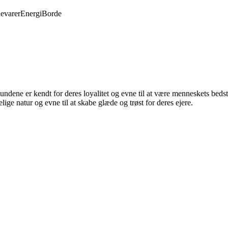
evarer
Energi
Borde
Hundene er kendt for deres loyalitet og evne til at være menneskets bedst
ige natur og evne til at skabe glæde og trøst for deres ejere.