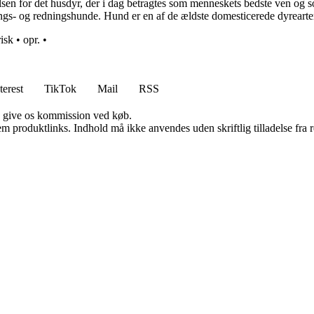
lsen for det husdyr, der i dag betragtes som menneskets bedste ven og
ngs- og redningshunde. Hund er en af de ældste domesticerede dyrearte
isk
•
opr.
•
terest
TikTok
Mail
RSS
n give os kommission ved køb.
m produktlinks. Indhold må ikke anvendes uden skriftlig tilladelse fra r