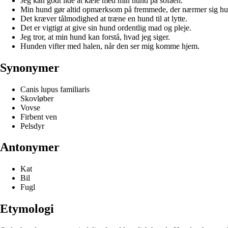
Jeg kan godt lide at kæle med min hund på sofaen.
Min hund gør altid opmærksom på fremmede, der nærmer sig hu
Det kræver tålmodighed at træne en hund til at lytte.
Det er vigtigt at give sin hund ordentlig mad og pleje.
Jeg tror, at min hund kan forstå, hvad jeg siger.
Hunden vifter med halen, når den ser mig komme hjem.
Synonymer
Canis lupus familiaris
Skovløber
Vovse
Firbent ven
Pelsdyr
Antonymer
Kat
Bil
Fugl
Etymologi