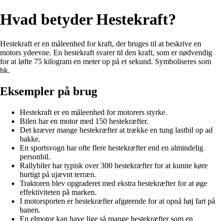
Hvad betyder Hestekraft?
Hestekraft er en måleenhed for kraft, der bruges til at beskrive en
motors ydeevne. En hestekraft svarer til den kraft, som er nødvendig
for at løfte 75 kilogram en meter op på et sekund. Symboliseres som
hk.
Eksempler på brug
Hestekraft er en måleenhed for motorers styrke.
Bilen har en motor med 150 hestekræfter.
Det kræver mange hestekræfter at trække en tung lastbil op ad
bakke.
En sportsvogn har ofte flere hestekræfter end en almindelig
personbil.
Rallybiler har typisk over 300 hestekræfter for at kunne køre
hurtigt på ujævnt terræn.
Traktoren blev opgraderet med ekstra hestekræfter for at øge
effektiviteten på marken.
I motorsporten er hestekræfter afgørende for at opnå høj fart på
banen.
En elmotor kan have lige så mange hestekræfter som en