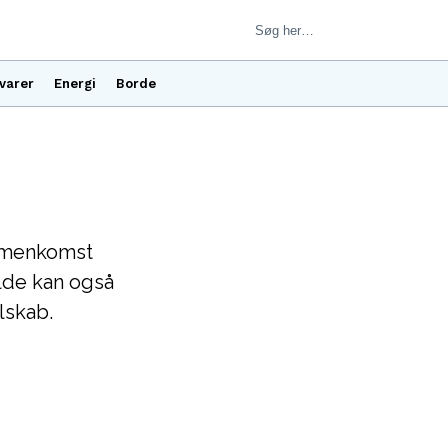
varer
Energi
Borde
ammenkomst
lde kan også
lskab.