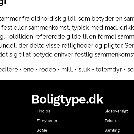
gi
tammer fra oldnordisk gildi, som betyder en sam
l fest eller sammenkomst, typisk med mad, drik
. I oldtiden refererede gilde til en formel sam
det, der delte visse rettigheder og pligter. Se
et sig til at betyde enhver festlig sammenkomst 
ecitere
•
ene
•
rodeo
•
mill.
•
sluk
•
totemdyr
•
so
Boligtype.dk
Find os
Sideoversigt
Få nyheder
Tekster
SoMe
Samling