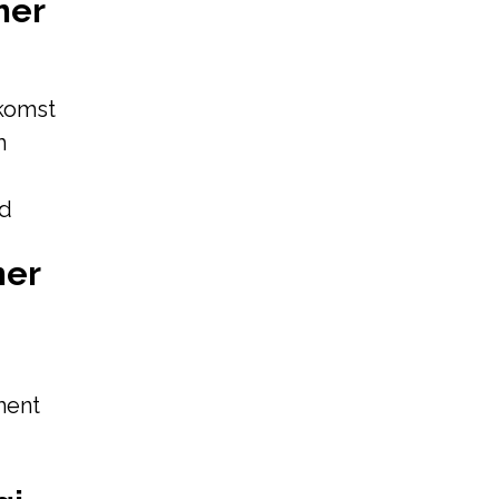
mer
komst
m
ed
mer
ment