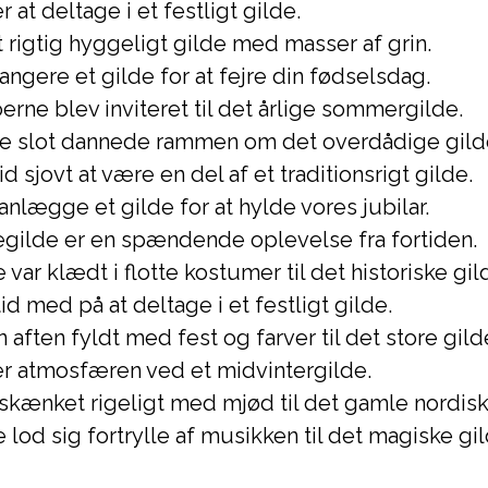
r at deltage i et festligt gilde.
t rigtig hyggeligt gilde med masser af grin.
rangere et gilde for at fejre din fødselsdag.
erne blev inviteret til det årlige sommergilde.
e slot dannede rammen om det overdådige gild
id sjovt at være en del af et traditionsrigt gilde.
lanlægge et gilde for at hylde vores jubilar.
egilde er en spændende oplevelse fra fortiden.
var klædt i flotte kostumer til det historiske gil
tid med på at deltage i et festligt gilde.
n aften fyldt med fest og farver til det store gild
er atmosfæren ved et midvintergilde.
skænket rigeligt med mjød til det gamle nordisk
lod sig fortrylle af musikken til det magiske gil