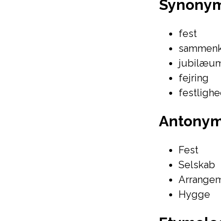
Synony
fest
sammen
jubilæu
fejring
festligh
Antony
Fest
Selskab
Arrange
Hygge