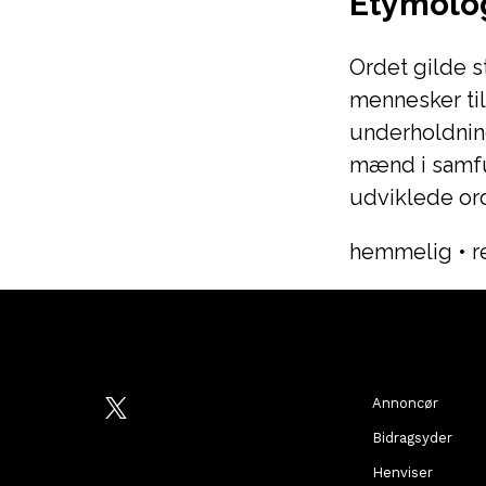
Etymolo
Ordet gilde s
mennesker ti
underholdning
mænd i samfun
udviklede ord
hemmelig
•
r
Annoncør
Bidragsyder
Henviser