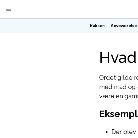
Køkken
Soveværelse
Hvad 
Ordet gilde r
med mad og dr
være en gamme
Eksempl
Der blev 