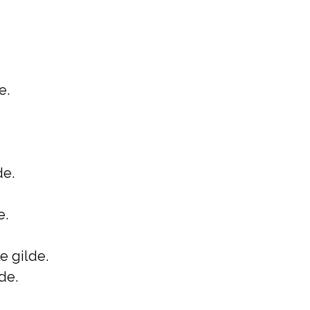
e.
de.
e.
e gilde.
de.