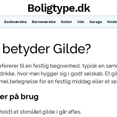
Boligtype.dk
Badeværelse
Børneværelse
Kontor
Ude
Garage
Hvide
betyder Gilde?
efererer til en festlig begivenhed, typisk en s
ikke, hvor man hygger sig i godt selskab. Et gi
l betegnelse for en festlig middag eller et se
er på brug
holdt et storslået gilde i går aftes.