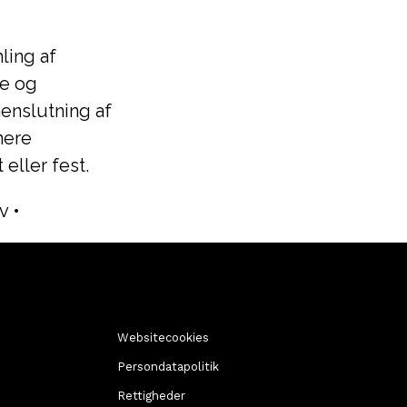
ling af
ke og
menslutning af
nere
eller fest.
v
•
Websitecookies
Persondatapolitik
Rettigheder