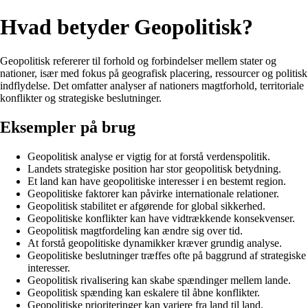
Hvad betyder Geopolitisk?
Geopolitisk refererer til forhold og forbindelser mellem stater og
nationer, især med fokus på geografisk placering, ressourcer og politisk
indflydelse. Det omfatter analyser af nationers magtforhold, territoriale
konflikter og strategiske beslutninger.
Eksempler på brug
Geopolitisk analyse er vigtig for at forstå verdenspolitik.
Landets strategiske position har stor geopolitisk betydning.
Et land kan have geopolitiske interesser i en bestemt region.
Geopolitiske faktorer kan påvirke internationale relationer.
Geopolitisk stabilitet er afgørende for global sikkerhed.
Geopolitiske konflikter kan have vidtrækkende konsekvenser.
Geopolitisk magtfordeling kan ændre sig over tid.
At forstå geopolitiske dynamikker kræver grundig analyse.
Geopolitiske beslutninger træffes ofte på baggrund af strategiske
interesser.
Geopolitisk rivalisering kan skabe spændinger mellem lande.
Geopolitisk spænding kan eskalere til åbne konflikter.
Geopolitiske prioriteringer kan variere fra land til land.