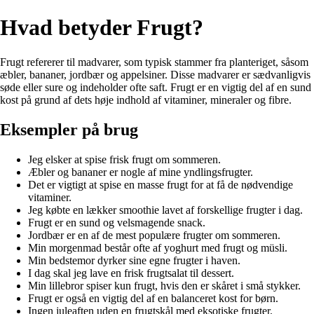
Hvad betyder Frugt?
Frugt refererer til madvarer, som typisk stammer fra planteriget, såsom
æbler, bananer, jordbær og appelsiner. Disse madvarer er sædvanligvis
søde eller sure og indeholder ofte saft. Frugt er en vigtig del af en sund
kost på grund af dets høje indhold af vitaminer, mineraler og fibre.
Eksempler på brug
Jeg elsker at spise frisk frugt om sommeren.
Æbler og bananer er nogle af mine yndlingsfrugter.
Det er vigtigt at spise en masse frugt for at få de nødvendige
vitaminer.
Jeg købte en lækker smoothie lavet af forskellige frugter i dag.
Frugt er en sund og velsmagende snack.
Jordbær er en af de mest populære frugter om sommeren.
Min morgenmad består ofte af yoghurt med frugt og müsli.
Min bedstemor dyrker sine egne frugter i haven.
I dag skal jeg lave en frisk frugtsalat til dessert.
Min lillebror spiser kun frugt, hvis den er skåret i små stykker.
Frugt er også en vigtig del af en balanceret kost for børn.
Ingen juleaften uden en frugtskål med eksotiske frugter.