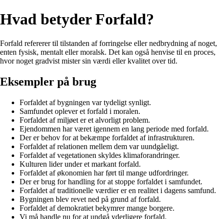
Hvad betyder Forfald?
Forfald refererer til tilstanden af forringelse eller nedbrydning af noget,
enten fysisk, mentalt eller moralsk. Det kan også henvise til en proces,
hvor noget gradvist mister sin værdi eller kvalitet over tid.
Eksempler på brug
Forfaldet af bygningen var tydeligt synligt.
Samfundet oplever et forfald i moralen.
Forfaldet af miljøet er et alvorligt problem.
Ejendommen har været igennem en lang periode med forfald.
Der er behov for at bekæmpe forfaldet af infrastrukturen.
Forfaldet af relationen mellem dem var uundgåeligt.
Forfaldet af vegetationen skyldes klimaforandringer.
Kulturen lider under et markant forfald.
Forfaldet af økonomien har ført til mange udfordringer.
Der er brug for handling for at stoppe forfaldet i samfundet.
Forfaldet af traditionelle værdier er en realitet i dagens samfund.
Bygningen blev revet ned på grund af forfald.
Forfaldet af demokratiet bekymrer mange borgere.
Vi må handle nu for at undgå yderligere forfald.