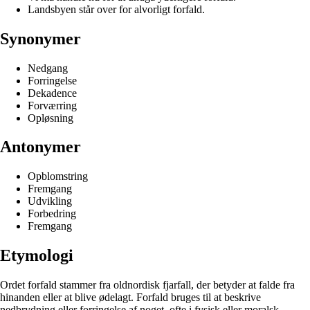
Landsbyen står over for alvorligt forfald.
Synonymer
Nedgang
Forringelse
Dekadence
Forværring
Opløsning
Antonymer
Opblomstring
Fremgang
Udvikling
Forbedring
Fremgang
Etymologi
Ordet forfald stammer fra oldnordisk fjarfall, der betyder at falde fra
hinanden eller at blive ødelagt. Forfald bruges til at beskrive
nedbrydning eller forringelse af noget, ofte i fysisk eller moralsk