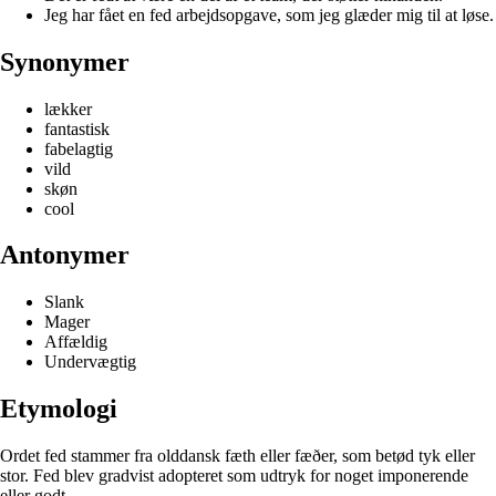
Jeg har fået en fed arbejdsopgave, som jeg glæder mig til at løse.
Synonymer
lækker
fantastisk
fabelagtig
vild
skøn
cool
Antonymer
Slank
Mager
Affældig
Undervægtig
Etymologi
Ordet fed stammer fra olddansk fæth eller fæðer, som betød tyk eller
stor. Fed blev gradvist adopteret som udtryk for noget imponerende
eller godt.