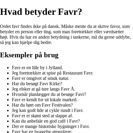
Hvad betyder Favr?
Ordet favr findes ikke på dansk. Måske mente du at skrive favor, som
betyder en person eller ting, som man foretrækker eller værdsætter
højt. Hvis du har en anden betydning i tankerne, må du gerne uddybe,
så jeg kan hjælpe dig bedre.
Eksempler på brug
Favr er en lille by i Jylland.
Jeg foretrækker at spise på Restaurant Favr.
Favr er omgivet af smuk natur.
Har du besøgt Favr Kirke?
Jeg elsker at gå ture langs Favr Å.
Hvornår planlægger du at besøge Favr?
Favr er kendt for sit lokale marked.
Har du hørt om Favr Festivalen?
Jeg kan godt lide at cykle rundt i Favr.
Favr er et skønt sted at slappe af.
Kan du anbefale en god café i Favr?
Der er mange historiske bygninger i Favr.
Favr har en hyggelig atmosfære.