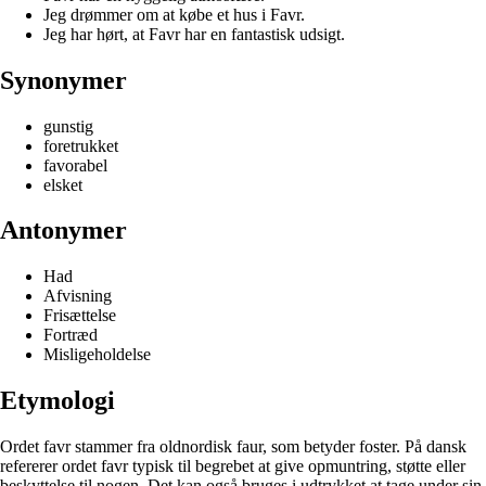
Jeg drømmer om at købe et hus i Favr.
Jeg har hørt, at Favr har en fantastisk udsigt.
Synonymer
gunstig
foretrukket
favorabel
elsket
Antonymer
Had
Afvisning
Frisættelse
Fortræd
Misligeholdelse
Etymologi
Ordet favr stammer fra oldnordisk faur, som betyder foster. På dansk
refererer ordet favr typisk til begrebet at give opmuntring, støtte eller
beskyttelse til nogen. Det kan også bruges i udtrykket at tage under sin