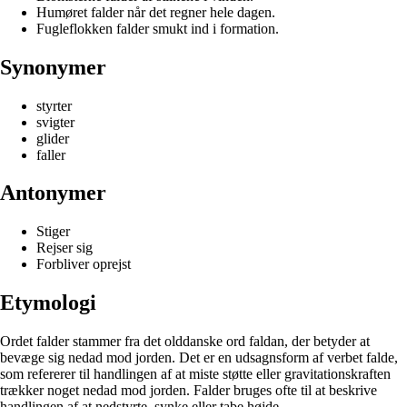
Humøret falder når det regner hele dagen.
Fugleflokken falder smukt ind i formation.
Synonymer
styrter
svigter
glider
faller
Antonymer
Stiger
Rejser sig
Forbliver oprejst
Etymologi
Ordet falder stammer fra det olddanske ord faldan, der betyder at
bevæge sig nedad mod jorden. Det er en udsagnsform af verbet falde,
som refererer til handlingen af at miste støtte eller gravitationskraften
trækker noget nedad mod jorden. Falder bruges ofte til at beskrive
handlingen af at nedstyrte, synke eller tabe højde.