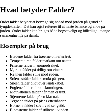
Hvad betyder Falder?
Ordet falder betyder at bevæge sig nedad mod jorden på grund af
tyngdekraften. Det kan også referere til at miste balance og ende på
jorden. Ordet falder kan bruges både bogstaveligt og billedligt i mange
sammenhænge på dansk.
Eksempler på brug
Bladene falder fra træerne om efteråret.
Temperaturen falder markant om natten.
Priserne falder i januarudsalget.
Mørket falder på tidligt om vinteren.
Regnen falder stille mod ruden.
Solens stråler falder smukt på søen.
Sneen falder blidt over landskabet.
Fuglene falder til ro i skumringen.
Motivationen falder når man er træt.
Stjernerne falder på en klar nat.
Tegnene falder på plads efterhånden.
Børnene falder i søvn ved sengetid.
Blomsterne falder af stilkene i vinden.