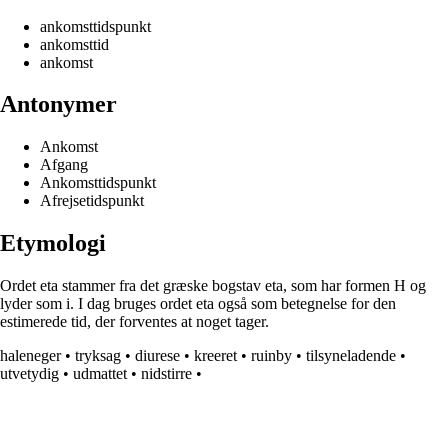
ankomsttidspunkt
ankomsttid
ankomst
Antonymer
Ankomst
Afgang
Ankomsttidspunkt
Afrejsetidspunkt
Etymologi
Ordet eta stammer fra det græske bogstav eta, som har formen Η og
lyder som i. I dag bruges ordet eta også som betegnelse for den
estimerede tid, der forventes at noget tager.
haleneger
•
tryksag
•
diurese
•
kreeret
•
ruinby
•
tilsyneladende
•
utvetydig
•
udmattet
•
nidstirre
•