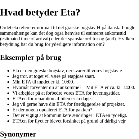
Hvad betyder Eta?
Ordet eta refererer normalt til det græske bogstav Η på dansk. I nogle
sammenhænge kan det dog også henvise til estimeret ankomsttid
(estimated time of arrival) eller det spanske ord for og (and). Hvilken
betydning har du brug for yderligere information om?
Eksempler på brug
Eta er den græske bogstav, der svarer til vores bogstav e.
Jeg tror, at toget vil være på etapjose snart.
Min ETA til mødet er kl. 10:00.
Hvornår forventer du at ankomme? – Mit ETA er ca. kl. 14:00.
Vi arbejder på at forbedre vores ETA for leveringstider.
ETAen for reparation af bilen er to dage.
Jeg vil gerne have din ETA for færdiggørelse af projektet.
Er der nogen opdateret ETA for pakken?
Det er vigtigt at kommunikere ændringer i ETAen tydeligt.
ETAen for flyet er blevet forsinket på grund af dårligt vejr.
Synonymer