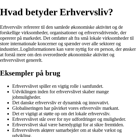
Hvad betyder Erhvervsliv?
Erhvervsliv refererer til den samlede økonomiske aktivitet og de
forskellige virksomheder, organisationer og erhvervsdrivende, der
opererer på markedet. Det omfatter alt fra små lokale virksomheder til
store internationale koncerner og spænder over alle sektorer og
industrier..LogInformationen kan være nyttig for en person, der ønsker
at forstå mere om den overordnede økonomiske aktivitet og
erhvervslivet generelt.
Eksempler på brug
Erhvervslivet spiller en vigtig rolle i samfundet.
Udviklingen inden for erhvervslivet skaber mange
jobmuligheder.
Det danske erhvervsliv er dynamisk og innovativt.
Globaliseringen har påvirket vores erhvervsliv markant.
Det er vigtigt at støtte op om det lokale erhvervsliv.
Erhvervslivet står over for nye udfordringer og muligheder.
Erhvervslivet skal være bæredygtigt for at sikre fremtiden.
Erhvervslivets aktører samarbejder om at skabe vækst og
udvikling.