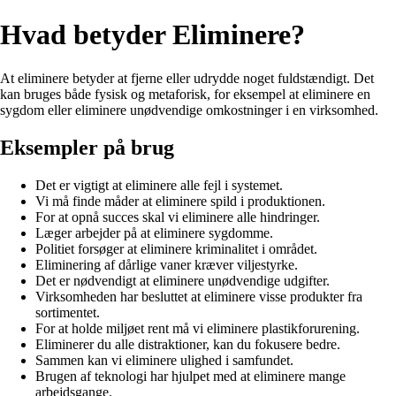
Hvad betyder Eliminere?
At eliminere betyder at fjerne eller udrydde noget fuldstændigt. Det
kan bruges både fysisk og metaforisk, for eksempel at eliminere en
sygdom eller eliminere unødvendige omkostninger i en virksomhed.
Eksempler på brug
Det er vigtigt at eliminere alle fejl i systemet.
Vi må finde måder at eliminere spild i produktionen.
For at opnå succes skal vi eliminere alle hindringer.
Læger arbejder på at eliminere sygdomme.
Politiet forsøger at eliminere kriminalitet i området.
Eliminering af dårlige vaner kræver viljestyrke.
Det er nødvendigt at eliminere unødvendige udgifter.
Virksomheden har besluttet at eliminere visse produkter fra
sortimentet.
For at holde miljøet rent må vi eliminere plastikforurening.
Eliminerer du alle distraktioner, kan du fokusere bedre.
Sammen kan vi eliminere ulighed i samfundet.
Brugen af ​​teknologi har hjulpet med at eliminere mange
arbejdsgange.