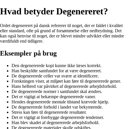
Hvad betyder Degenereret?
Ordet degenereret på dansk refererer til noget, der er faldet i kvalitet
eller standard, ofte på grund af forsømmelse eller nedbrydning. Det
kan også henvise til noget, der er blevet mindre udviklet eller mindre
værdifuldt end tidligere.
Eksempler på brug
Den degenererede kopi kunne ikke læses korrekt.
Han beskyldte samfundet for at være degenereret.
De degenererede celler var svære at identificere.
Forskningen viser, at miljøet kan føre til degenererede gener.
Hans helbred var påvirket af degenererede arbejdsforhold.
De degenererede normer i samfundet skal ændres.
Det er vigtigt at bekæmpe degenererede vaner.
Hendes degenererede mentale tilstand krævede hjælp.
De degenererede forhold i landet var bekymrende.
Stress kan føre til degenererede resultater.
Det er vigtigt at forebygge degenererede tendenser.
Han blev skadet af degenererede arbejdsforhold.
De degenererede materialer skulle udskiftes.