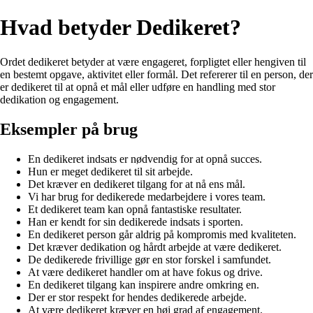
Hvad betyder Dedikeret?
Ordet dedikeret betyder at være engageret, forpligtet eller hengiven til
en bestemt opgave, aktivitet eller formål. Det refererer til en person, der
er dedikeret til at opnå et mål eller udføre en handling med stor
dedikation og engagement.
Eksempler på brug
En dedikeret indsats er nødvendig for at opnå succes.
Hun er meget dedikeret til sit arbejde.
Det kræver en dedikeret tilgang for at nå ens mål.
Vi har brug for dedikerede medarbejdere i vores team.
Et dedikeret team kan opnå fantastiske resultater.
Han er kendt for sin dedikerede indsats i sporten.
En dedikeret person går aldrig på kompromis med kvaliteten.
Det kræver dedikation og hårdt arbejde at være dedikeret.
De dedikerede frivillige gør en stor forskel i samfundet.
At være dedikeret handler om at have fokus og drive.
En dedikeret tilgang kan inspirere andre omkring en.
Der er stor respekt for hendes dedikerede arbejde.
At være dedikeret kræver en høj grad af engagement.